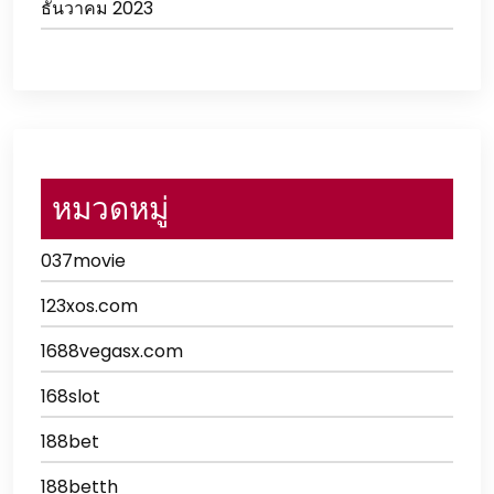
ธันวาคม 2023
หมวดหมู่
037movie
123xos.com
1688vegasx.com
168slot
188bet
188betth