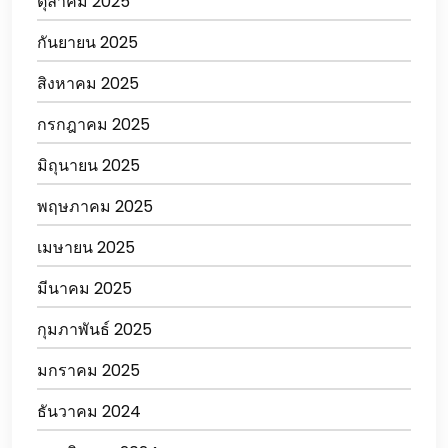
ตุลาคม 2025
กันยายน 2025
สิงหาคม 2025
กรกฎาคม 2025
มิถุนายน 2025
พฤษภาคม 2025
เมษายน 2025
มีนาคม 2025
กุมภาพันธ์ 2025
มกราคม 2025
ธันวาคม 2024