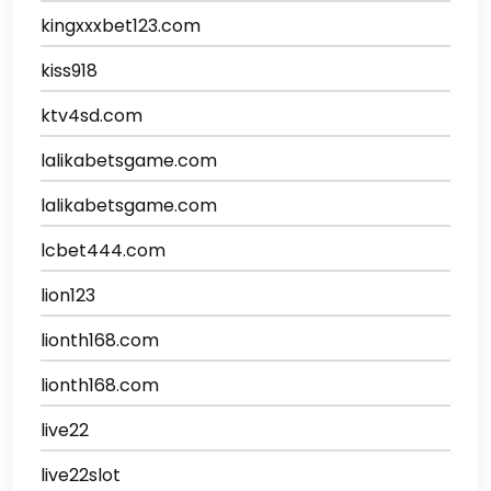
kingxxxbet123.com
kiss918
ktv4sd.com
lalikabetsgame.com
lalikabetsgame.com
lcbet444.com
lion123
lionth168.com
lionth168.com
live22
live22slot