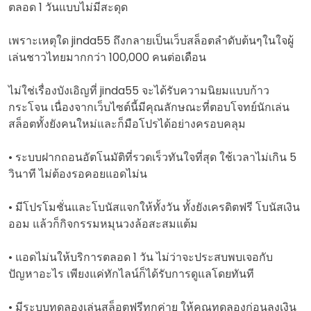
ตลอด 1 วันแบบไม่มีสะดุด
เพราะเหตุใด jinda55 ถึงกลายเป็นเว็บสล็อตลำดับต้นๆในใจผู้
เล่นชาวไทยมากกว่า 100,000 คนต่อเดือน
ไม่ใช่เรื่องบังเอิญที่ jinda55 จะได้รับความนิยมแบบก้าว
กระโจน เนื่องจากเว็บไซต์นี้มีคุณลักษณะที่ตอบโจทย์นักเล่น
สล็อตทั้งยังคนใหม่และก็มือโปรได้อย่างครอบคลุม
• ระบบฝากถอนอัตโนมัติที่รวดเร็วทันใจที่สุด ใช้เวลาไม่เกิน 5
วินาที ไม่ต้องรอคอยแอดไม่น
• มีโปรโมชั่นและโบนัสแจกให้ทั้งวัน ทั้งยังเครดิตฟรี โบนัสเงิน
ออม แล้วก็กิจกรรมหมุนวงล้อสะสมแต้ม
• แอดไม่นให้บริการตลอด 1 วัน ไม่ว่าจะประสบพบเจอกับ
ปัญหาอะไร เพียงแค่ทักไลน์ก็ได้รับการดูแลโดยทันที
• มีระบบทดลองเล่นสล็อตฟรีทุกค่าย ให้คุณทดลองก่อนลงเงิน