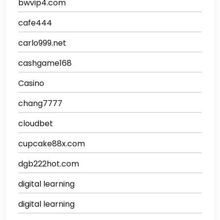
bwvip4.com
cafe444
carlo999.net
cashgame168
Casino
chang7777
cloudbet
cupcake88x.com
dgb222hot.com
digital learning
digital learning