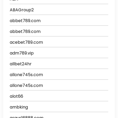
ABAGroup2
abbet789.com
abbet789.com
acebet789.com
adm789.vip
allbet24hr
allone745s.com
allone745s.com
alot66
ambking
argus16888.com