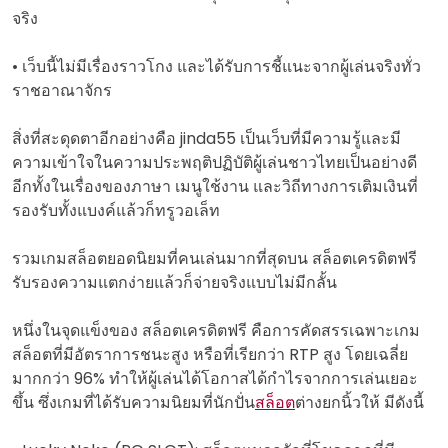
จริง
• เว็บนี้ไม่มีเรื่องราวโกง และได้รับการชี้แนะจากผู้เล่นจริงทั่ว
ราชอาณาจักร
สิ่งที่สะดุดตาอีกอย่างคือ jinda55 เป็นเว็บที่มีความรู้และมี
ความเข้าใจในความประพฤติปฏิบัติผู้เล่นชาวไทยเป็นอย่างดี
อีกทั้งในเรื่องของภาษา เมนูใช้งาน และวิถีทางการเติมเงินที่
รองรับทั้งแบงค์แล้วก็ทรูวอเล็ท
รวมเกมสล็อตยอดนิยมที่คนเล่นมากที่สุดบน สล็อตเครดิตฟรี
รับรองความแตกง่ายแล้วก็จ่ายจริงแบบไม่มีกลั้น
หนึ่งในจุดแข็งของ สล็อตเครดิตฟรี คือการคัดสรรเฉพาะเกม
สล็อตที่มีอัตราการชนะสูง หรือที่เรียกว่า RTP สูง โดยเฉลี่ย
มากกว่า 96% ทำให้ผู้เล่นได้โอกาสได้กำไรจากการเล่นเยอะ
ขึ้น ซึ่งเกมที่ได้รับความนิยมที่นักปั่น
สล็อต
ต่างยกนิ้วให้ มีดังนี้