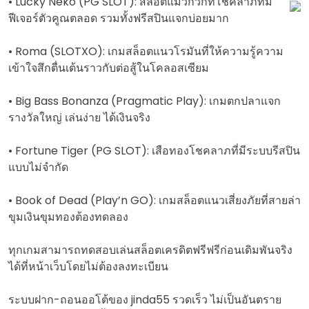
• Lucky Neko (PG SLOT): สล็อตแมวกวักที่โชคลาภที่มี
ฟีเจอร์ตัวคูณตลอด รวมทั้งฟรีสปินแจกบ่อยมาก
• Roma (SLOTXO): เกมสล็อตแนวโรมันที่ให้ความรู้ความ
เข้าใจสึกตื่นเต้นราวกับต่อสู้ในโคลอสเซียม
• Big Bass Bonanza (Pragmatic Play): เกมตกปลาแจก
รางวัลใหญ่ เล่นง่าย ได้เงินจริง
• Fortune Tiger (PG SLOT): เสือทองโชคลาภที่มีระบบรีสปิน
แบบไม่จำกัด
• Book of Dead (Play’n GO): เกมสล็อตแนวเสี่ยงภัยที่สายล่า
ขุมเงินขุมทองต้องทดลอง
ทุกเกมสามารถทดสอบเล่นสล็อตเครดิตฟรีฟรีก่อนเดิมพันจริง
ได้ที่หน้าเว็บโดยไม่ต้องลงทะเบียน
ระบบฝาก-ถอนออโต้ของ jinda55 รวดเร็ว ไม่เป็นอันตราย