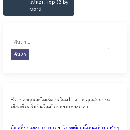
แน่นอน Top 38 by
Marti
ค้นหา
สำหรับ:
ชีวิตของคุณจะไม่เริ่มต้นใหม่ได้ แต่ว่าคุณสามารถ
เลือกที่จะเริ่มต้นใหม่ได้ตลอดระยะเวลา
เว็บสล็อตและบาคาร่าของโครตดีเว็บนี้เล่นแล้วรวยจัดๆ