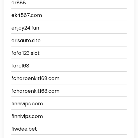
dr888
ek4567.com
enjoy24.fun
erisauto.site
fafa 123 slot
faro168
fcharoenkit168.com
fcharoenkit168.com
finnivips.com
finnivips.com
fiwdee.bet