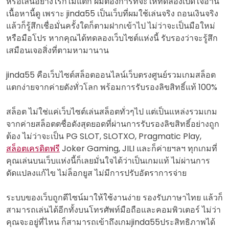
หรือเล่นอย่างไรก็ไม่แตก ผมต้องการที่จะให้ทดลองเปิดใจอ่าน
เนื้อหานี้ดู เพราะ jinda55 เป็นเว็บที่ผมใช้เล่นจริง ถอนเงินจริง
แล้วก็รู้สึกเชื่อมั่นครั้งใดก็ตามฝากเข้าไป ไม่ว่าจะเป็นมือใหม่
หรือมือโปร หากคุณได้ทดลองเว็บไซต์แห่งนี้ รับรองว่าจะรู้สึก
เสมือนเจอสิ่งที่ตามหามานาน
jinda55 คือเว็บไซต์สล็อตออนไลน์เว็บตรงศูนย์รวมเกมสล็อต
แตกง่ายจากค่ายดังทั่วโลก พร้อมการรับรองลิขสิทธิ์แท้ 100%
สล็อต ไม่ใช่แค่เว็บไซต์เล่นสล็อตทั่วๆไป แต่เป็นแหล่งรวมเกม
จากค่ายสล็อตตชื่อดังสุดยอดที่ผ่านการรับรองลิขสิทธิ์อย่างถูก
ต้อง ไม่ว่าจะเป็น PG SLOT, SLOTXO, Pragmatic Play,
สล็อตเครดิตฟรี
Joker Gaming, JILI และก็ค่ายฯลฯ ทุกเกมที่
คุณเล่นบนเว็บแห่งนี้ก็เลยมั่นใจได้ว่าเป็นเกมแท้ ไม่ผ่านการ
ดัดแปลงแก้ไข ไม่ล็อกยูส ไม่มีการปรับอัตราการจ่าย
ระบบของเว็บถูกดีไซน์มาให้ใช้งานง่าย รองรับภาษาไทย แล้วก็
สามารถเล่นได้อีกทั้งบนโทรศัพท์มือถือและคอมพิวเตอร์ ไม่ว่า
คุณจะอยู่ที่ไหน ก็สามารถเข้าถึงเกมjinda55ประสิทธิภาพได้