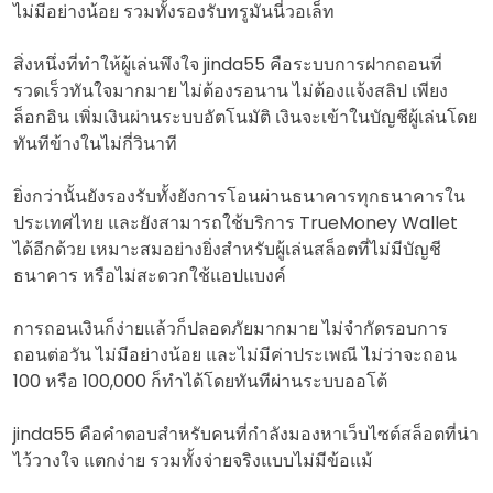
ไม่มีอย่างน้อย รวมทั้งรองรับทรูมันนี่วอเล็ท
สิ่งหนึ่งที่ทำให้ผู้เล่นพึงใจ jinda55 คือระบบการฝากถอนที่
รวดเร็วทันใจมากมาย ไม่ต้องรอนาน ไม่ต้องแจ้งสลิป เพียง
ล็อกอิน เพิ่มเงินผ่านระบบอัตโนมัติ เงินจะเข้าในบัญชีผู้เล่นโดย
ทันทีข้างในไม่กี่วินาที
ยิ่งกว่านั้นยังรองรับทั้งยังการโอนผ่านธนาคารทุกธนาคารใน
ประเทศไทย และยังสามารถใช้บริการ TrueMoney Wallet
ได้อีกด้วย เหมาะสมอย่างยิ่งสำหรับผู้เล่นสล็อตที่ไม่มีบัญชี
ธนาคาร หรือไม่สะดวกใช้แอปแบงค์
การถอนเงินก็ง่ายแล้วก็ปลอดภัยมากมาย ไม่จำกัดรอบการ
ถอนต่อวัน ไม่มีอย่างน้อย และไม่มีค่าประเพณี ไม่ว่าจะถอน
100 หรือ 100,000 ก็ทำได้โดยทันทีผ่านระบบออโต้
jinda55 คือคำตอบสำหรับคนที่กำลังมองหาเว็บไซต์สล็อตที่น่า
ไว้วางใจ แตกง่าย รวมทั้งจ่ายจริงแบบไม่มีข้อแม้