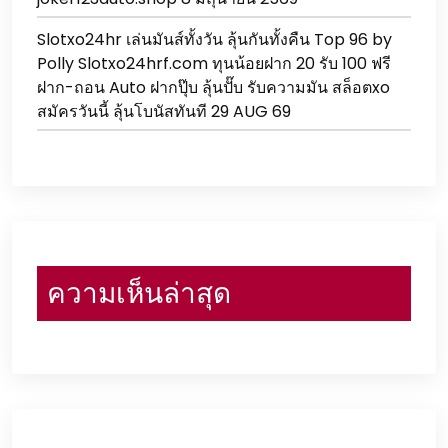
Slotxo24hr เล่นมันส์ทั้งวัน ลุ้นกันทั้งคืน Top 96 by
Polly Slotxo24hrf.com ทุนน้อยฝาก 20 รับ 100 ฟรี
ฝาก-ถอน Auto ฝากปุ๊บ ลุ้นปั๊บ รับความมัน สล็อตxo
สมัครวันนี้ ลุ้นโบนัสทันที 29 AUG 69
ความเห็นล่าสุด