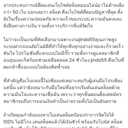
จากประสบการณ์ที่ผมเล่นเว็บไซต์สล็อตออนไลน์มาไม่ต่ำลงยิ่ง
กว่า 50 เว็บ บอกเลยว่า สล็อต คือเว็บไซต์ที่ตอบปัญหาที่สุด ทั้ง
ยังในเรื่องความปลอดภัย ความเร็วของระบบ ความมั่นคงและ
ยั่งยืนทางการเงิน รวมทั้งการบริการที่แท้จิตใจ
ไม่ว่าจะเป็นเกมที่คัดเลือกมาเฉพาะเกมjinda55คุณภาพสูง
ระบบฝากถอนอัตโนมัติที่ทำให้ทุกสิ่งทุกอย่างง่ายและก็รวดเร็ว
ทันใจ โปรโมชั่นที่แจกแบบไม่มีกั๊ก รวมทั้งการดูแลสมาชิกที่
อบอุ่นและก็พร้อมช่วยเหลือตลอด 24 ชั่วโมง jinda55 คือเว็บที่
ผมกล้าชี้แนะแบบไม่ต้องคิดซ้ำเลย
ที่สำคัญคือเว็บแห่งนี้ไม่เพียงแค่เหมาะสมกับผู้เล่นมือโปรเพียง
แค่นั้น แต่ว่ายังเหมาะกับมือใหม่ที่อยากเริ่มต้นเล่นสล็อตด้วย
ความมั่นใจและความเชื่อมั่น เพราะว่าทุกขั้นตอนตั้งแต่สมัคร
สมาชิกจนถึงการถอนเงินทำเป็นง่ายรวมทั้งไม่เป็นอันตราย
ถ้าเกิดคุณกำลังมองหาเว็บเล่นสล็อตป้อมปราการจิตใจได้
100% ไม่มีโกง เล่นสล็อตแล้วได้เงินชัวร์ พร้อมรับโบนัส สล็อต