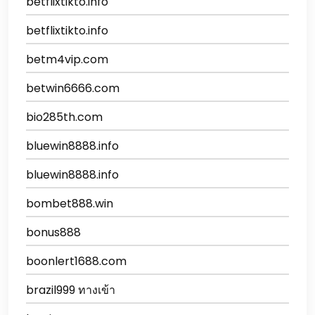
betflixtikto.info
betflixtikto.info
betm4vip.com
betwin6666.com
bio285th.com
bluewin8888.info
bluewin8888.info
bombet888.win
bonus888
boonlert1688.com
brazil999 ทางเข้า