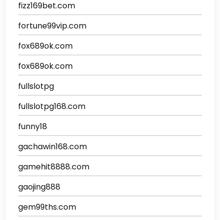
fizz169bet.com
fortune99vip.com
fox689ok.com
fox689ok.com
fullslotpg
fullslotpg168.com
funny18
gachawin168.com
gamehit8888.com
gaojing888
gem99ths.com