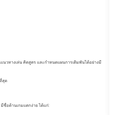
ียนแนวทางเล่น คิดสูตร และกำหนดแผนการเดิมพันได้อย่างมี
่สุด
ีชื่อด้านเกมแตกง่าย ได้แก่: