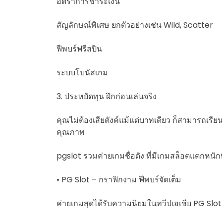
อัตราการชำระเงิน
สัญลักษณ์พิเศษ ยกตัวอย่างเช่น Wild, Scatter
ฟีพบร์ฟรีสปิน
ระบบโบนัสเกม
3. ประหยัดทุน ฝึกก่อนเล่นจริง
คุณไม่ต้องเสียตังค์แม้แต่บาทเดียว ก็สามารถเร
คุณภาพ
pgslot รวมค่ายเกมชื่อดัง ที่มีเกมสล็อตแตกหนักที
• PG Slot – กราฟิกงาม ฟีพบร์จัดเต็ม
ค่ายเกมสุดได้รับความนิยมในทวีปเอเชีย PG Slot ม