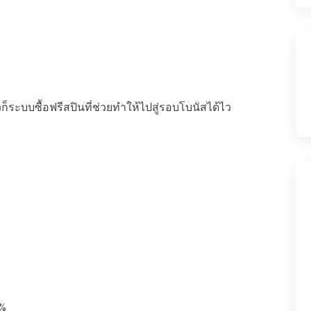
็ระบบซื้อฟรีสปินที่ช่วยทำให้ไปสู่รอบโบนัสได้ไว
0%