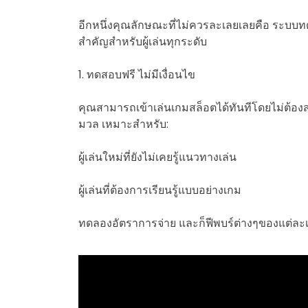
อีกหนึ่งคุณลักษณะที่ไม่ควรละเลยเลยคือ ระบบทดลอ
สำคัญสำหรับผู้เล่นทุกระดับ
1. ทดสอบฟรี ไม่มีเงื่อนไข
คุณสามารถเข้าเล่นเกมสล็อตได้ทันทีโดยไม่ต้องส
มวล เหมาะสำหรับ:
ผู้เล่นใหม่ที่ยังไม่เคยรู้แนวทางเล่น
ผู้เล่นที่ต้องการเรียนรู้แบบอย่างเกม
ทดลองอัตราการจ่าย และก็ฟีพบร์ต่างๆของแต่ละ