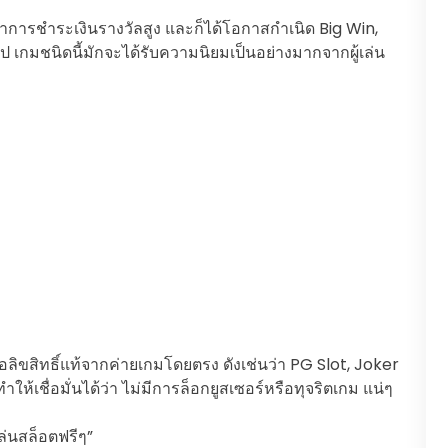
าการชำระเงินรางวัลสูง และก็ได้โอกาสกำเนิด Big Win,
 เกมชนิดนี้มักจะได้รับความนิยมเป็นอย่างมากจากผู้เล่น
ื้อลิขสิทธิ์แท้จากค่ายเกมโดยตรง ดังเช่นว่า PG Slot, Joker
ห้เชื่อมั่นได้ว่า ไม่มีการล็อกยูสเซอร์หรือทุจริตเกม แน่ๆ
ล่นสล็อตฟรีๆ”