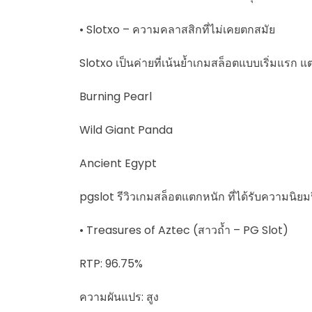
• Slotxo – ความคลาสสิกที่ไม่เคยตกสมัย
Slotxo เป็นค่ายที่เน้นย้ำเกมสล็อตแบบเริ่มแรก แ
Burning Pearl
Wild Giant Panda
Ancient Egypt
pgslot รีวิวเกมสล็อตแตกหนัก ที่ได้รับความนิยม
• Treasures of Aztec (สาวถ้ำ – PG Slot)
RTP: 96.75%
ความผันแปร: สูง