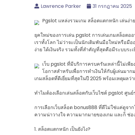
Lawrence Parker
31 กรกฎาคม 2025
Pgslot แหล่งรวมเกม สล็อตแตกหนัก เล่นง่าย
ยุคใหม่ของการเล่น pgslot การเล่นเกมสล็อตออน
เราทั้งโลก ไม่ว่าจะเป็นนักเดิมพันมือใหม่หรือมื
ง่าย ได้เงินจริง รวมทั้งที่สำคัญที่สุดคือมีระบบร
เว็บ pgslot ที่มีบริการครบครันเหล่านี้ไม่
โอกาสสำหรับเพื่อการทำเงินให้กับผู้เล่นมา
เกมสล็อตที่ดีเยี่ยมที่สุดในปี 2025 พร้อมเหตุผ
ทำไมต้องเลือกเล่นสล็อตกับเว็บไซต์ pgslot ศูน
การเลือกเว็บสล็อต bonus888 ที่ดีไม่ใช่แค่ดูจา
ความน่าวางใจ ความมากมายของเกม และก็ ช่อ
1. สล็อตแตกหนัก เป็นยังไง?