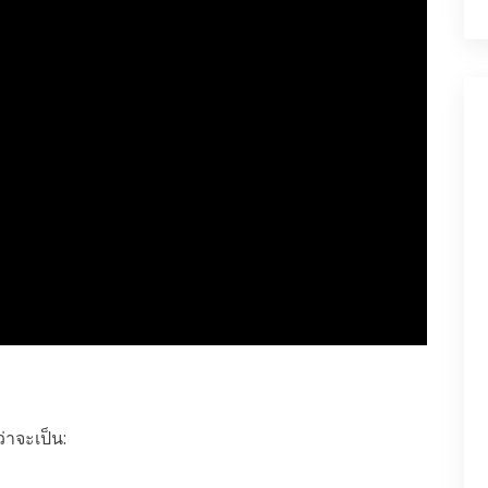
่าจะเป็น: