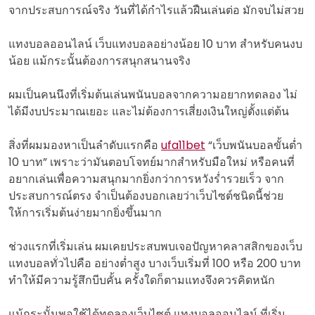
จากประสบการณ์จริง วันที่ได้กำไรแล้วฝืนเล่นต่อ มักจบไม่สวย
แทงบอลออนไลน์ เว็บแทงบอลอย่างน้อย 10 บาท สำหรับคนงบ
น้อย แม้กระนั้นต้องการสนุกสนานจริง
ผมเป็นคนนึงที่เริ่มต้นเล่นพนันบอลจากความอยากทดลอง ไม่
ได้มีงบประมาณเยอะ และไม่ต้องการเสี่ยงเงินใหญ่ตั้งแต่ต้น
สิ่งที่ผมมองหาเป็นลำดับแรกคือ
ufa11bet
“เว็บพนันบอลขั้นต่ำ
10 บาท” เพราะว่ามันตอบโจทย์มากสำหรับมือใหม่ หรือคนที่
อยากเล่นเพื่อความสนุกมากยิ่งกว่าการหวังร่ำรวยเร็ว จาก
ประสบการณ์ตรง จำเป็นต้องบอกเลยว่าเว็บไซต์ชนิดนี้ช่วย
ให้การเริ่มต้นง่ายมากยิ่งขึ้นมาก
ช่วงแรกที่เริ่มเล่น ผมเคยประสบพบเจอปัญหาคลาสสิกของเว็บ
แทงบอลทั่วไปคือ อย่างต่ำสูง บางเว็บเริ่มที่ 100 หรือ 200 บาท
ทำให้มีความรู้สึกบีบคั้น ครั้งใดก็ตามแทงจึงควรคิดหนัก
แม้กระนั้นพอใช้ได้ทดลองเว็บไซต์ แทงบอลออนไลน์ ที่เริ่ม