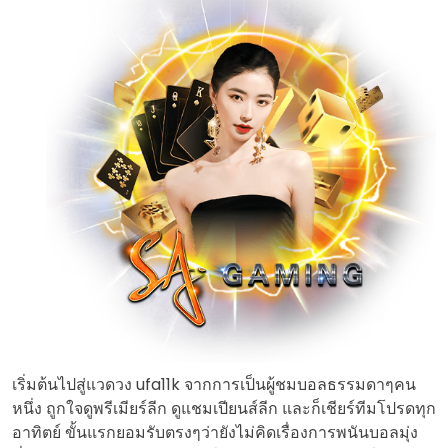
เริ่มต้นไปสู่แวดวง ufa11k จากการเป็นผู้ชมบอลธรรมดาๆคน
หนึ่ง ถูกใจดูพรีเมียร์ลีก ดูแชมเปียนส์ลีก และก็เชียร์ทีมโปรดทุก
อาทิตย์ ขั้นแรกยอมรับตรงๆว่ายังไม่คิดเรื่องการพนันบอลมุ่ง