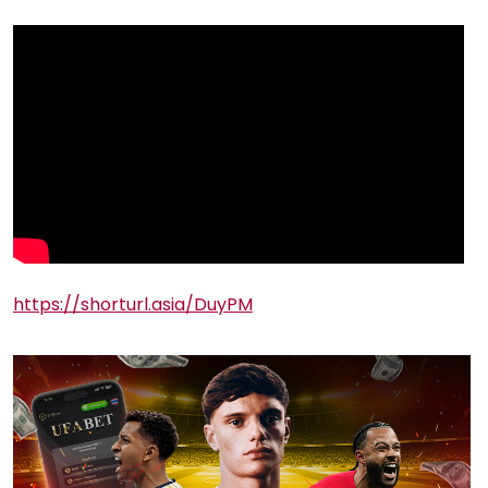
https://shorturl.asia/DuyPM