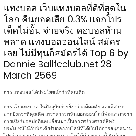
แทงบอล เว็บแทงบอลที่ดีที่สุดใน
โลก คืนยอดเสีย 0.3% แจกโปร
เด็ดไม่อั้น จ่ายจริง คอบอลห้าม
พลาด แทงบอลออนไลน์ สมัคร
เลย ไม่มีทุนก็สมัครได้ Top 6 by
Dannie Ballfcclub.net 28
March 2569
การ แทงบอล ได้ประโยชน์กว่าที่คุณคิด
การ เว็บแทงบอล ในปัจจุบันง่ายยิ่งกว่าอดีตสมัย และมีสาระ
มากยิ่งกว่าที่คุณคิด เพราะการพนันบอลออนไลน์พัฒนามาจาก
การเชียร์บอลปกติแต่เปลี่ยนมาเป็นการสร้างสรรค์สิทธิ
ประโยชน์ให้กับนักเชียร์บอลออนไลน์ที่ได้เงินได้การสนุกสนาน
ไปพร้อมเพียงกัน แต่การแทงบอลไม่ได้มีสาระแค่นี้ ยังมีราย