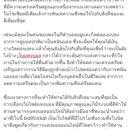
ที่มีความเคร่งเครียดสูงนอกเหนือจากแนวทางลดการเสพข่าว
ในโซเชียลมีเดียแล้วการหันเหความพึงพอใจไปกับสิ่งที่ชอบจะ
ดีเยี่ยมที่สุด
เช่นแม้คุณเป็นคนชอบพอในกีฬาบอลอยู่และก็ทดลองแปลง
จากการดูบอลปกติมาเป็นพนันบอล ซึ่งจะมีผลให้คุณได้เงิน
รางวัลตอบแทน แล้วก็คุณยังลุ้นไปกับทีมที่คุณเชียร์ว่าจะเป็นยัง
ไงบ้าง
เว็บแทงบอล
กล่าวได้ว่ากระตุ้นสารแห่งความระทึกใจ
ภายในร่างกายให้ตื่นตัวมากขึ้น จึงทำให้ลดความเคร่งเครียด
เจริญแต่ว่ากรรมวิธีต้องถูกด้วยแม้ว่าไปจดจ่อแต่ว่ากับการพนัน
บอลอย่างเดียวโดยไม่สนใจเรื่องบุคคลอื่นในชีวิตเลย จากการ
ลดความเครียดจะเป็นการเพิ่มความตึงเครียดแทน
ซึ่งแนวทางการที่จะทำให้ท่านได้รับสิ่งที่เหมาะสมที่สุดเป็น
การเลือกเว็บไซต์แทงบอล ที่มีคุณภาพสูงและก็มีระบบที่ดีทำให้
ท่านสามารถแทงบอลออนไลน์ได้อย่างมืออาชีพแนะนำเลยว่า
มาที่เว็บนี้ ballfcclub เป็นเว็บไซต์ที่มีโปรโมชั่นรวมทั้งโบนัส
น่าดึงดูดเกี่ยวกับการแทงบอลออนไลน์ที่โคตรว้าว ทำให้ท่าน