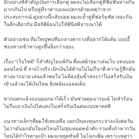
อีกอย่างที่สำคัญเป็นการเลือกคู่ ผมจะไม่เลือกคู่ที่ชื่อชั้นห่างกัน
มากเกินไป หรือคู่ที่ราคาบอลแปลกๆด้วยเหตุว่าจาก
ประสบการณ์ คู่อย่างนี้กลับบ่อย ผมจะย้ำคู่ที่ฟอร์มชัด เจอะกัน
ในลีกเดียวกัน มีสถิติย้อนไปให้พินิจพิจารณาได้
ตัวอย่างเช่น ทีมใหญ่พบทีมกลางตารางที่อยากได้แต้ม แบบงี้
ช่องทางเข้าทางสูงขึ้นยิ่งกว่าเยอะ
เรื่อง “เว็บไซต์” ก็สำคัญไม่แพ้กัน ตั้งแต่ย้ายมาเล่นเว็บ แทงบอล
ออนไลน์ ที่ จ่ายไวจริง เบิกเงินได้ด้านในไม่กี่นาที ความรู้สึกมัน
ต่างมากมาย เล่นแล้วพอใจ ไม่ต้องลุ้นซ้ำสองว่าใบเสร็จรับเงิน
เข้าแล้วจะได้เงินไหม ยิ่งพนันบอลสเต็ป
หากแตกแล้วถอนออกมาได้เร็ว มันช่วยคุมอารมณ์ ไม่หัวร้อน
ไม่รีบเอาเงินไปไล่แทงใบเสร็จรับเงินต่อแบบขาดสติ
แนวทางเล็กๆที่ผมใช้เสมอคือ แยกเงินลงทุนกระจ่างแจ้งต่อวัน
ไม่ว่ามั่นอกมั่นใจแค่ไหนก็ไม่ทุ่มหมดหน้าตัก รวมทั้งถ้าหากวัน
ไหนได้กำไรตามเป้า ผมจะหยุดทันที ไม่โลภเพิ่ม เพราะเหตุว่า