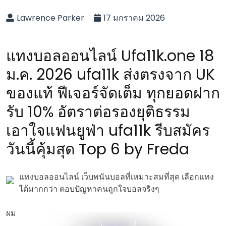
Lawrence Parker
17 มกราคม 2026
แทงบอลออนไลน์ Ufa11k.one 18
ม.ค. 2026 ufa11k ส่งตรงจาก UK
ของแท้ ฟีเจอร์จัดเต็ม ทุกยอดฝาก
รับ 10% อัตราต่อรองยุติธรรม
เอาใจแฟนยูฟ่า ufa11k รีบสมัคร
วันนี้คุ้มสุด Top 6 by Freda
แทงบอลออนไลน์ เว็บพนันบอลที่เหมาะสมที่สุด เลือกแทง
ได้มากกว่า ตอบปัญหาคนถูกใจบอลจริงๆ
ผม