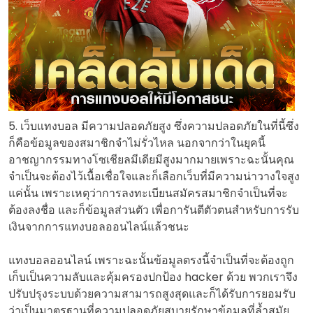
5. เว็บแทงบอล มีความปลอดภัยสูง ซึ่งความปลอดภัยในที่นี้ซึ่ง
ก็คือข้อมูลของสมาชิกจำไม่รั่วไหล นอกจากว่าในยุคนี้
อาชญากรรมทางโซเชียลมีเดียมีสูงมากมายเพราะฉะนั้นคุณ
จำเป็นจะต้องไว้เนื้อเชื่อใจและก็เลือกเว็บที่มีความน่าวางใจสูง
แค่นั้น เพราะเหตุว่าการลงทะเบียนสมัครสมาชิกจำเป็นที่จะ
ต้องลงชื่อ และก็ข้อมูลส่วนตัว เพื่อการันตีตัวตนสำหรับการรับ
เงินจากการแทงบอลออนไลน์แล้วชนะ
แทงบอลออนไลน์ เพราะฉะนั้นข้อมูลตรงนี้จำเป็นที่จะต้องถูก
เก็บเป็นความลับและคุ้มครองปกป้อง hacker ด้วย พวกเราจึง
ปรับปรุงระบบด้วยความสามารถสูงสุดและก็ได้รับการยอมรับ
ว่าเป็นมาตรฐานที่ความปลอดภัยสบายรักษาข้อมูลที่ล้ำสมัย