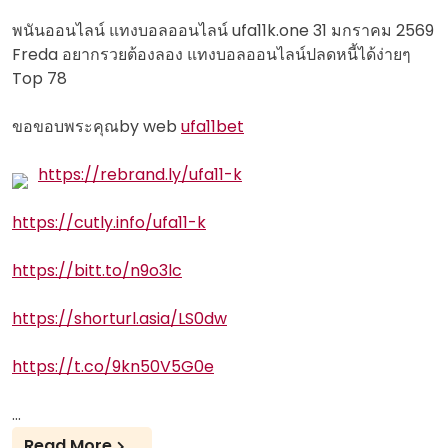
พนันออนไลน์ แทงบอลออนไลน์ ufa11k.one 31 มกราคม 2569
Freda อยากรวยต้องลอง แทงบอลออนไลน์ปลดหนี้ได้ง่ายๆ
Top 78
ขอขอบพระคุณby web
ufa11bet
https://rebrand.ly/ufa11-k
https://cutly.info/ufa11-k
https://bitt.to/n9o3lc
https://shorturl.asia/LS0dw
https://t.co/9kn50V5G0e
…
Read More