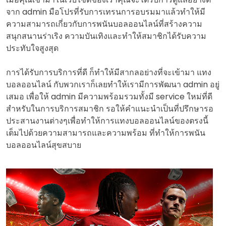
จาก admin มือโปรที่รับการเทรนการอบรมมาแล้วทำให้มี
ความสามารถเกี่ยวกับการพนันบอลออนไลน์ที่สร้างความ
สนุกสนานร่าเริง ความบันเทิงและทำให้สมาชิกได้รับความ
ประทับใจสูงสุด
การได้รับการบริการที่ดี ก็ทำให้มีสากลอย่างที่จะเข้ามา แทง
บอลออนไลน์ กับพวกเราก็เลยทำให้เรามีการพัฒนา admin อยู่
เสมอ เพื่อให้ admin มีความพร้อมรวมทั้งมี service ใหม่ที่ดี
สำหรับในการบริการสมาชิก รอให้คำแนะนำเป็นที่ปรึกษารอ
ประสานงานต่างๆเพื่อทำให้การแทงบอลออนไลน์ของตรงนี้
เต็มไปด้วยความสามารถและความพร้อม ที่ทำให้การพนัน
บอลออนไลน์สุขสบาย