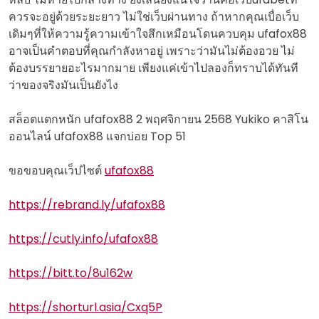
ควรจะอยู่ด้วยระยะยาว ไม่ใช่เว็บผ่านทาง ถ้าหากคุณเบื่อเว็บ
เดิมๆที่ให้ความรู้ความเข้าใจสึกเหมือนโดนควบคุม ufafox88
อาจเป็นคำตอบที่คุณกำลังหาอยู่ เพราะว่ามันไม่ต้องอวย ไม่
ต้องบรรยายอะไรมากมาย เพียงแค่เข้าไปลองก็ทราบได้ทันที
ว่าของจริงมันเป็นยังไง
สล็อตแตกหนัก ufafox88 2 พฤศจิกายน 2568 Yukiko คาสิโน
ออนไลน์ ufafox88 แจกบ่อย Top 51
ขอขอบคุณเว็ปไซต์
ufafox88
https://rebrand.ly/ufafox88
https://cutly.info/ufafox88
https://bitt.to/8u162w
https://shorturl.asia/Cxq5P