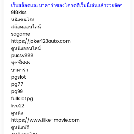
เว็บสล็อตและบาคาร่าของโครตดีเว็บนี้เล่นแล้วรวยจัดๆ
918kiss
หนังชนโรง
สล็อตออนไลน์
sagame
https://joker123auto.com
ดูหนังออนไลน์
pussy888
พุซซี่888
บาคาร่า
pgslot
pg77
pg99
fullslotpg
live22
ดูหนัง
https://www.ilike-movie.com
ดูหนังฟรี