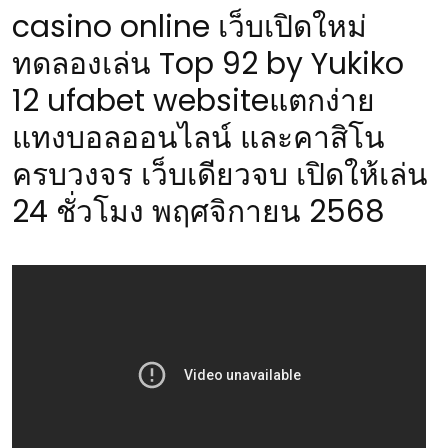
casino online เว็บเปิดใหม่
ทดลองเล่น Top 92 by Yukiko
12 ufabet websiteแตกง่าย
แทงบอลออนไลน์ และคาสิโน
ครบวงจร เว็บเดียวจบ เปิดให้เล่น
24 ชั่วโมง พฤศจิกายน 2568