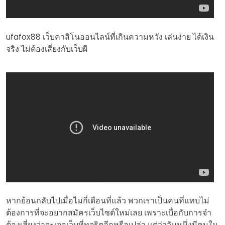
ufafox88 เว็บคาสิโนออนไลน์ที่เกินความหวัง เล่นง่าย ได้เงิน
จริง ไม่ต้องเสี่ยงกับเว็บผี
หากย้อนกลับไปเมื่อไม่กี่เดือนที่แล้ว พวกเราเป็นคนที่แทบไม่
ต้องการที่จะอยากสมัครเว็บไซต์ใหม่เลย เพราะเบื่อกับการจำ
ต้องเสี่ยงว่าจะเจอเว็บที่ทุจริตอีกหรือเปล่า แต่ว่าวันหนึ่งมีคนใน