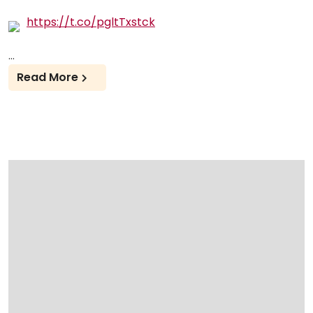
https://t.co/pgltTxstck
…
Read More