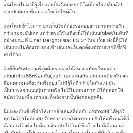
เกมไหนไม่มาก็รู้เรื่องว่าเป็นจังหวะปกติ ไม่มีอะไรเปลี่ยนไป
จากปกติแบบที่เคยเจอในเว็บไซต์อื่น
เกมใหม่เข้าไวมาก บางเว็บไซต์ต้องรอคอยยาวนานหลายวัน
กว่าเกมจะอัปเดต แต่ว่าตรงนี้วันเดียวก็มีให้เล่นufabetในทันที
อย่างขณะที่ Diner Delights ของ PG มาใหม่ เว็บแห่งนี้ก็มีให้
เล่นแบบไม่ต้องรอ ลองเข้าเล่นและก็แตกตั้งแต่รอบแรกที่ซื้อฟี
พบร์ด้วย
สิ่งที่ยืนยันชัดเจนที่สุดคือเราลองให้สหายสมัครใหม่แล้ว
เล่นufafox88พร้อมกับยูสเก่า เบทเสมอกัน เล่นเกมเดียวกัน ผล
คือแตกเช่นเดียวกันทั้งคู่ยูส ไม่มีผู้ใดดีกว่าผู้ใดกันแน่ มัน
เป็นการแจกแบบสุ่มตามจริง ไม่มีไม่เสมอภาค มิได้หลอกให้
สมัครใหม่เพื่อแตกและก็หลังจากนั้นจึงค่อยดูดคืน
นี่แหละเป็นสิ่งที่ทำให้เรากล้าเล่นสล็อตกับ ufafox88 ได้ทุกวี่
ทุกวันโดยไม่ต้องพะวักพะวงว่าจะโดนระบบปรับให้แพ้ เล่นได้ก็
คือถอนได้จริง ไม่มีเอาเงินกลับไป ไม่มีข้ออ้าง ไม่มีเลื่อนเวลา
เบื่อกับคำว่าโปรแรงแต่ว่าล็อกยูสไหม ถ้างั้นมาที่นี่แล้วจะเข้า