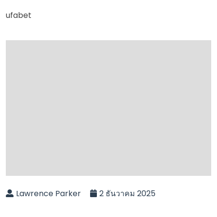
ufabet
Lawrence Parker
2 ธันวาคม 2025