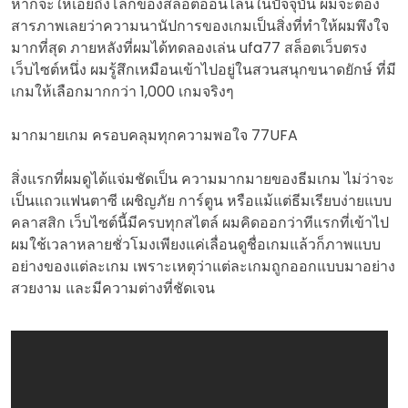
หากจะให้เอ่ยถึงโลกของสล็อตออนไลน์ในปัจจุบัน ผมจะต้อง
สารภาพเลยว่าความนานัปการของเกมเป็นสิ่งที่ทำให้ผมพึงใจ
มากที่สุด ภายหลังที่ผมได้ทดลองเล่น ufa77 สล็อตเว็บตรง
เว็บไซต์หนึ่ง ผมรู้สึกเหมือนเข้าไปอยู่ในสวนสนุกขนาดยักษ์ ที่มี
เกมให้เลือกมากกว่า 1,000 เกมจริงๆ
มากมายเกม ครอบคลุมทุกความพอใจ 77UFA
สิ่งแรกที่ผมดูได้แจ่มชัดเป็น ความมากมายของธีมเกม ไม่ว่าจะ
เป็นแถวแฟนตาซี เผชิญภัย การ์ตูน หรือแม้แต่ธีมเรียบง่ายแบบ
คลาสสิก เว็บไซต์นี้มีครบทุกสไตล์ ผมคิดออกว่าทีแรกที่เข้าไป
ผมใช้เวลาหลายชั่วโมงเพียงแค่เลื่อนดูชื่อเกมแล้วก็ภาพแบบ
อย่างของแต่ละเกม เพราะเหตุว่าแต่ละเกมถูกออกแบบมาอย่าง
สวยงาม และมีความต่างที่ชัดเจน