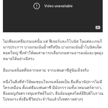
ไม่เพียงแค่ธีมเกมแค่นั้น แต่ ฟีเจอร์และก็โบนัส ในแต่ละเกมก็
นาๆประการ บางเกมเน้นย้ำฟรีสปิน บางเกมเน้นย้ำโบนัสแจ็ค
พอตใหญ่ ซึ่งทำให้ผมสามารถเลือกเกมตามอารมณ์และจุดมุ่ง
หมายได้อย่างอิสระ
ธีมเกมสล็อตที่หลากหลาย: จากแฟนตาซีสู่ข้อเท็จจริง
หนึ่งในสิ่งที่ทำให้ผมชอบใจเกมสล็อตเป็น ธีมที่นานัปการไม่มี
ใครเหมือน ตั้งแต่ธีมแฟนตาซี มีมังกรรวมทั้งเวทมนตร์คาถา,
ธีมผจญภัยตรวจขุมทรัพย์ในป่า, ธีมย้อนยุคสไตล์อียิปต์โบราณ
ไปจนกระทั่งธีมชีวิตประจำวันแล้วก็เทศกาลต่างๆ