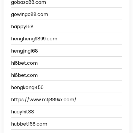
gobaza88.com
gowingo88.com
happy168
hengheng9899.com
hengjing168
hi6bet.com
hi6bet.com
hongkong456
https://www.mfj889xx.com/
huayhit88
hubbet168.com