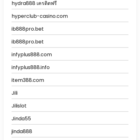
hydra888 เครดิตฟรี
hyperclub-casino.com
ib888pro.bet
ib888pro.bet
infyplus888.com
infyplus888.info
item388.com
Jili
Jilislot
Jinda55
jinda888