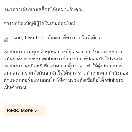
แนวทางเลือกเกมสล็อตให้เหมาะกับคุณ
การปกป้องบัญชีผู้ใช้ในเกมออนไลน์
บทสรุป: winhero เว็บตรงที่ครบ จบในที่เดียว
winhero รวมทุกๆสิ่งทุกๆอย่างที่ผู้เล่นอยาก ตั้งแต่ winhero
สมัคร ที่ง่าย ระบบ winhero เข้าสู่ระบบ ที่ปลอดภัย ไปจนถึง
winhero เครดิตฟรี ที่มอบความคุ้มราคา ทำให้ผู้เล่นสามารถ
สนุกสนานรวมทั้งมั่นอกมั่นใจได้ทุกคราว ถ้าหากคุณกำลังมอง
หาแพลตฟอร์มเกมออนไลน์ที่ครบรวมทั้งเชื่อถือได้ winhero
เป็นคำตอบ
…
Read More