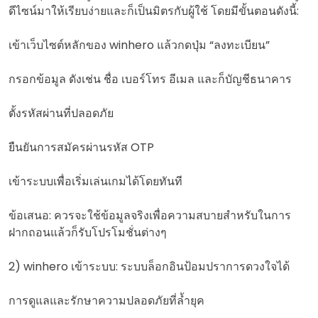
ดีไซน์มาให้เรียบง่ายและก็เป็นมิตรกับผู้ใช้ โดยมีขั้นตอนดังนี้:
เข้าเว็บไซต์หลักของ winhero แล้วกดปุ่ม “ลงทะเบียน”
กรอกข้อมูล ดังเช่น ชื่อ เบอร์โทร อีเมล และก็บัญชีธนาคาร
ตั้งรหัสผ่านที่ปลอดภัย
ยืนยันการสมัครผ่านรหัส OTP
เข้าระบบเพื่อเริ่มเล่นเกมได้โดยทันที
ข้อเสนอ: ควรจะใช้ข้อมูลจริงเพื่อความสบายสำหรับในการ
ฝากถอนแล้วก็รับโปรโมชั่นต่างๆ
2) winhero เข้าระบบ: ระบบล็อกอินป้อมปราการดวงใจได้
การดูแลและรักษาความปลอดภัยที่ล้ำยุค