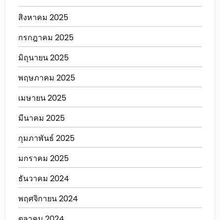
สิงหาคม 2025
กรกฎาคม 2025
มิถุนายน 2025
พฤษภาคม 2025
เมษายน 2025
มีนาคม 2025
กุมภาพันธ์ 2025
มกราคม 2025
ธันวาคม 2024
พฤศจิกายน 2024
ตุลาคม 2024