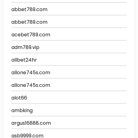
abbet789.com
abbet789.com
acebet789.com
adm789.vip
allbet24hr
allone745s.com
allone745s.com
alot66
ambking
argus16888.com
asb9999.com