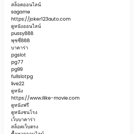
สล็อตออนไลน์
sagame
https://joker123auto.com
ดูหนังออนไลน์
pussy888
พุซซี่888
บาคาร่า
pgslot
pg77
pg99
fullslotpg
live22
ดูหนัง
https://www.ilike-movie.com
ดูหนังฟรี
ดูหนังชนโรง
เว็บบาคาร่า
สล็อตเว็บตรง
ซื้อหวยออนไลน์