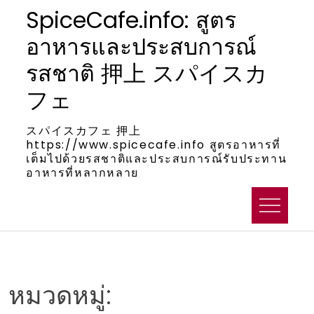
Skip
SpiceCafe.info: สูตร
to
อาหารและประสบการณ์
content
รสชาติ 押上 スパイスカ
フェ
スパイスカフェ 押上
https://www.spicecafe.info สูตรอาหารที่
เต็มไปด้วยรสชาติและประสบการณ์รับประทาน
อาหารที่หลากหลาย
หมวดหมู่: