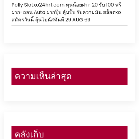
Polly Slotxo24hrf.com ทุนน้อยฝาก 20 รับ 100 ฟรี
ฝาก-ถอน Auto ฝากปุ๊บ ลุ้นปั๊บ รับความมัน สล็อตxo
สมัครวันนี้ ลุ้นโบนัสทันที 29 AUG 69
ความเห็นล่าสุด
คลังเก็บ