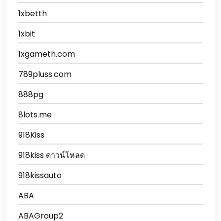
1xbetth
1xbit
1xgameth.com
789pluss.com
888pg
8lots.me
918Kiss
918kiss ดาวน์โหลด
918kissauto
ABA
ABAGroup2