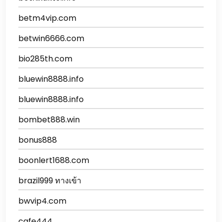
betm4vip.com
betwin6666.com
bio285th.com
bluewin8888.info
bluewin8888.info
bombet888.win
bonus888
boonlert1688.com
brazil999 ทางเข้า
bwvip4.com
cafe444