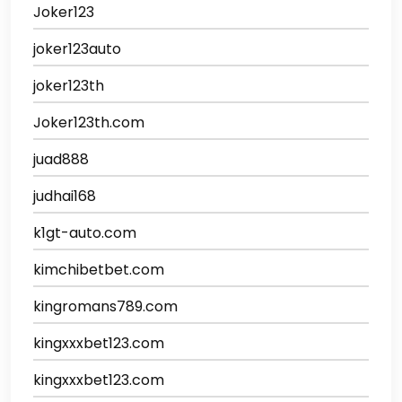
Joker123
joker123auto
joker123th
Joker123th.com
juad888
judhai168
k1gt-auto.com
kimchibetbet.com
kingromans789.com
kingxxxbet123.com
kingxxxbet123.com