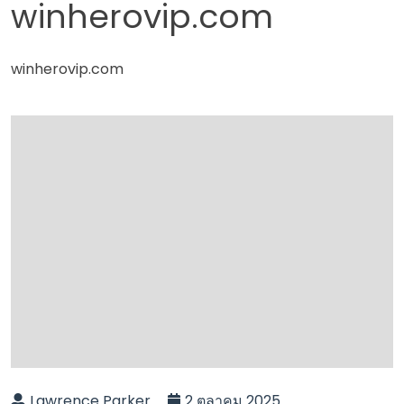
winherovip.com
winherovip.com
Lawrence Parker
2 ตุลาคม 2025