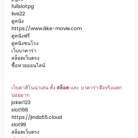
fullslotpg
live22
ดูหนัง
https://www.ilike-movie.com
ดูหนังฟรี
ดูหนังชนโรง
เว็บบาคาร่า
สล็อตเว็บตรง
ซื้อหวยออนไลน์
เว็บคาสิโนน่าเล่น ทั้ง
สล็อต
และ
บาคาร่า
ตึงจริงแตก
บ่อยมาก
joker123
slot168
https://jinda55.cloud
slot99
สล็อตเว็บตรง