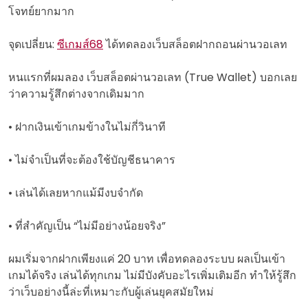
โจทย์ยากมาก
จุดเปลี่ยน:
ซีเกมส์68
ได้ทดลองเว็บสล็อตฝากถอนผ่านวอเลท
หนแรกที่ผมลอง เว็บสล็อตผ่านวอเลท (True Wallet) บอกเลย
ว่าความรู้สึกต่างจากเดิมมาก
• ฝากเงินเข้าเกมข้างในไม่กี่วินาที
• ไม่จำเป็นที่จะต้องใช้บัญชีธนาคาร
• เล่นได้เลยหากแม้มีงบจำกัด
• ที่สำคัญเป็น “ไม่มีอย่างน้อยจริง”
ผมเริ่มจากฝากเพียงแค่ 20 บาท เพื่อทดลองระบบ ผลเป็นเข้า
เกมได้จริง เล่นได้ทุกเกม ไม่มีบังคับอะไรเพิ่มเติมอีก ทำให้รู้สึก
ว่าเว็บอย่างนี้ล่ะที่เหมาะกับผู้เล่นยุคสมัยใหม่