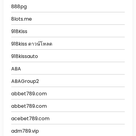
888pg
8lots.me
918Kiss
918kiss ดาวน์โหลด
918kissauto
ABA
ABAGroup2
abbet789.com
abbet789.com
acebet789.com
adm789.vip