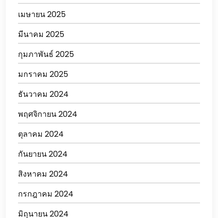
เมษายน 2025
มีนาคม 2025
กุมภาพันธ์ 2025
มกราคม 2025
ธันวาคม 2024
พฤศจิกายน 2024
ตุลาคม 2024
กันยายน 2024
สิงหาคม 2024
กรกฎาคม 2024
มิถุนายน 2024