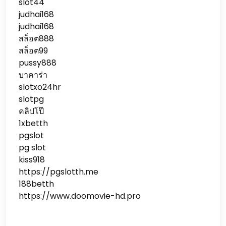
slot44
judhai168
judhai168
สล็อต888
สล็อต99
pussy888
บาคาร่า
slotxo24hr
slotpg
คลิปโป๊
1xbetth
pgslot
pg slot
kiss918
https://pgslotth.me
188betth
https://www.doomovie-hd.pro