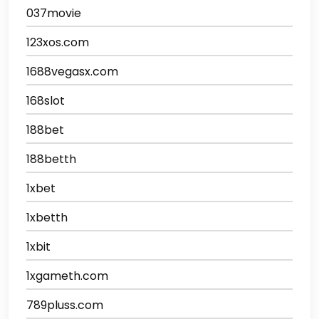
037movie
123xos.com
1688vegasx.com
168slot
188bet
188betth
1xbet
1xbetth
1xbit
1xgameth.com
789pluss.com