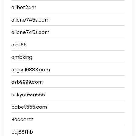
allbet24hr
allone745s.com
allone745s.com
alot66
ambking
argus16888.com
asb9999.com
askyouwin888
babet555.com
Baccarat
baj88thb