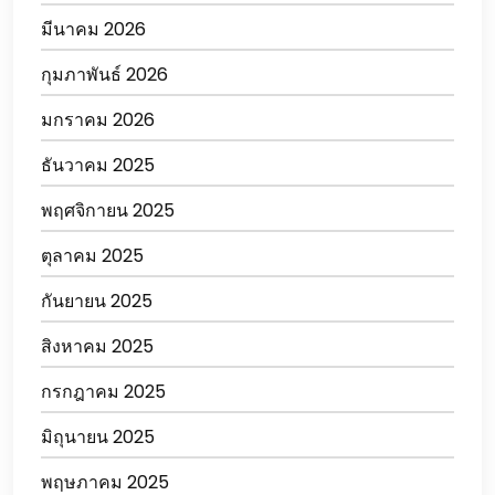
มีนาคม 2026
กุมภาพันธ์ 2026
มกราคม 2026
ธันวาคม 2025
พฤศจิกายน 2025
ตุลาคม 2025
กันยายน 2025
สิงหาคม 2025
กรกฎาคม 2025
มิถุนายน 2025
พฤษภาคม 2025