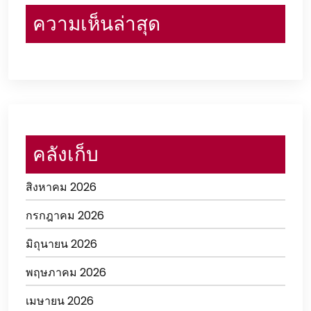
ความเห็นล่าสุด
คลังเก็บ
สิงหาคม 2026
กรกฎาคม 2026
มิถุนายน 2026
พฤษภาคม 2026
เมษายน 2026