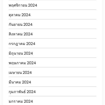
พฤศจิกายน 2024
ตุลาคม 2024
กันยายน 2024
สิงหาคม 2024
กรกฎาคม 2024
มิถุนายน 2024
พฤษภาคม 2024
เมษายน 2024
มีนาคม 2024
กุมภาพันธ์ 2024
มกราคม 2024