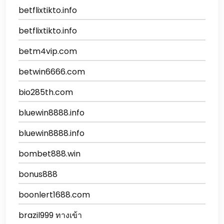
betflixtikto.info
betflixtikto.info
betm4vip.com
betwin6666.com
bio285th.com
bluewin8888.info
bluewin8888.info
bombet888.win
bonus888
boonlert1688.com
brazil999 ทางเข้า