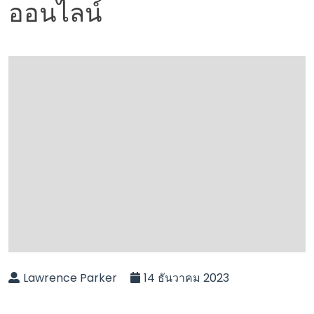
ออนไลน์
Lawrence Parker
14 ธันวาคม 2023