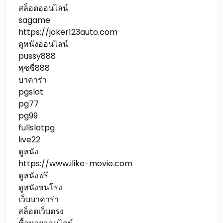
สล็อตออนไลน์
sagame
https://joker123auto.com
ดูหนังออนไลน์
pussy888
พุซซี่888
บาคาร่า
pgslot
pg77
pg99
fullslotpg
live22
ดูหนัง
https://www.ilike-movie.com
ดูหนังฟรี
ดูหนังชนโรง
เว็บบาคาร่า
สล็อตเว็บตรง