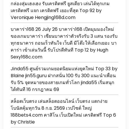
กล่องสุ่มเฮงเฮง รับเครดิตฟรี ยูสเดียว เล่นได้ทุกเกม
เครดิตฟรี แจก เครดิตฟรี เยอะที่สุด Top 92 by
Veronique Hengjing168d.com
บาคาร่า168 26 July 26 บาคาร่า168 เปิดมุมมองใหม่
ของเกมบาคาร่า เซียนบาคาร่าตัวจริงรับ 3 แสน รองรับ
ทุกธนาคาร ถอนเร็วทันใจ เว็บดี มีโต๊ะให้เลือกเยอะ บา
คาร่า เข้าเล่นวันนี้ รับโปรดีทันที Top 12 by Hugh
Sexy168c.com
Jinda55 ศูนย์รวมเกมยอดนิยมแห่งยุคใหม่ Top 33 by
Blaine jin55.guru ฝากสนั่น 100 รับ 300 แนะนำเพื่อน
รับ 5% จุดหมายของสายเกมทั่วโลก jinda55 เริ่มสนุก
ได้ทันที 16 กรกฎาคม 69
สล็อตเว็บตรง เล่นสล็อตออนไลน์ เว็บตรง แตกง่าย
โบนัสคุ้มทุกวัน 8 ก.ย. 2569 เวปไซต์ ใหญ่
188bets4.com คาสิโน เว็บเปิดใหม่ เครดิตฟรี Top 6
by Christie