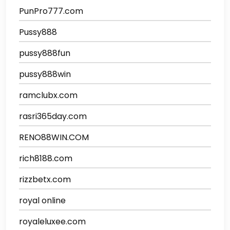
PunPro777.com
Pussy888
pussy888fun
pussy888win
ramclubx.com
rasri365day.com
RENO88WIN.COM
rich8188.com
rizzbetx.com
royal online
royaleluxee.com