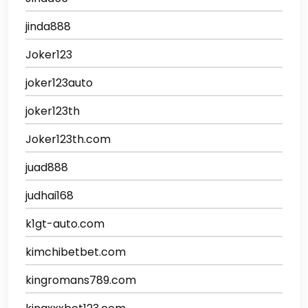
jinda888
Joker123
joker123auto
joker123th
Joker123th.com
juad888
judhai168
k1gt-auto.com
kimchibetbet.com
kingromans789.com