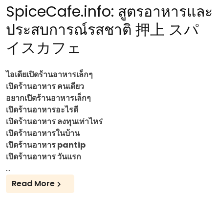
SpiceCafe.info: สูตรอาหารและ
ประสบการณ์รสชาติ 押上 スパ
イスカフェ
ไอเดียเปิดร้านอาหารเล็กๆ
เปิดร้านอาหาร คนเดียว
อยากเปิดร้านอาหารเล็กๆ
เปิดร้านอาหารอะไรดี
เปิดร้านอาหาร ลงทุนเท่าไหร่
เปิดร้านอาหารในบ้าน
เปิดร้านอาหาร pantip
เปิดร้านอาหาร วันแรก
…
Read More