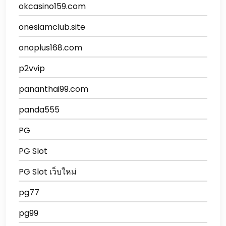
okcasino159.com
onesiamclub.site
onoplus168.com
p2vvip
pananthai99.com
panda555
PG
PG Slot
PG Slot เว็บใหม่
pg77
pg99