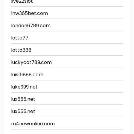
live22slot
lnw365bet.com
london6789.com
lotto77
lotto888
luckycat789.com
luis16888.com
luke999.net
lux555.net
lux555.net
m4newonline.com