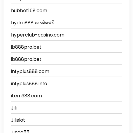
hubbet168.com
hydra888 เครดิตฟรี
hyperclub-casino.com
ib888pro.bet
ib888pro.bet
infyplus888.com
infyplus888.info
item388.com
Jili
Jilislot
Jinda55