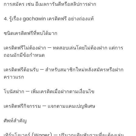
การสมัคร เช่น อีเมลการันตีหรือสลิปการฝาก
4. รู้เรื่อง gachawin เครดิตฟรี อย่างถ่องแท้
ชนิดเครดิตฟรีที่พบได้มาก
เครดิตฟรีไม่ต้องฝาก — ทดสอบเล่นโดยไม่ต้องฝาก แต่การ
ถอนมักมีข้อกำหนด
เครดิตฟรีต้อนรับ — สำหรับสมาชิกใหม่หลังสมัครหรือฝาก
คราวแรก
โบนัสฝาก — เพิ่มเครดิตเมื่อฝากตามเงื่อนไข
เครดิตฟรีกิจกรรม — แจกตามแคมเปญพิเศษ
ศัพท์สำคัญ
เทิร์นโอเวอร์ (Wager) — ปริมาณเดิมพันรวมที่จะต้องเล่น