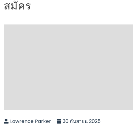
สมัคร
Lawrence Parker
30 กันยายน 2025