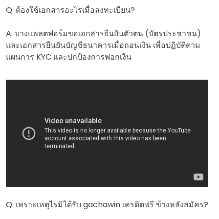
Q: ต้องใช้เอกสารอะไรเมื่อลงทะเบียน?
A: บางแพลตฟอร์มขอเอกสารยืนยันตัวตน (บัตรประชาชน)
และเอกสารยืนยันบัญชีธนาคารเมื่อถอนเงิน เพื่อปฏิบัติตาม
แผนการ KYC และปกป้องการฟอกเงิน
Q: เพราะเหตุไรมิได้รับ gachawin เครดิตฟรี ข้างหลังสมัคร?