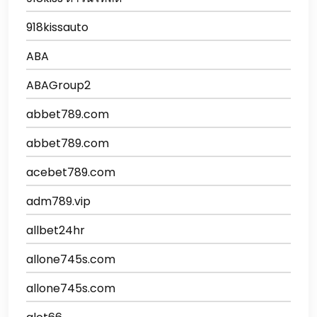
918kissauto
ABA
ABAGroup2
abbet789.com
abbet789.com
acebet789.com
adm789.vip
allbet24hr
allone745s.com
allone745s.com