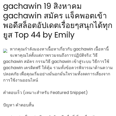
gachawin 19 สิงหาคม
gachawin สมัคร แจ็คพอตเข้า
พอดีสล็อตอัปเดตเรื่อยๆสนุกได้ทุก
ยูส Top 44 by Emily
หากคุณกำลังมองหาเนื้อหาเกี่ยวกับ gachawin เนื้อหานี้
จะพาคุณไล่ตั้งแต่ภาพรวมจนถึงการปฏิบัติจริง: วิธี
gachawin สมัคร กรรมวิธี gachawin เข้าสู่ระบบ วิธีการใช้
gachawin เครดิตฟรี ให้คุ้ม รวมทั้งข้อควรพิจารณาด้านความ
ปลอดภัย เพื่อคุณเริ่มอย่างมั่นอกมั่นใจรวมทั้งลดการเสี่ยงจาก
การใช้งานออนไลน์
คำตอบเร็ว (เหมาะสำหรับ Featured Snippet)
ปัญหา คำตอบสั้น