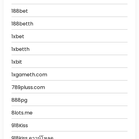
188bet
188betth
1xbet
1xbetth
1xbit
1xgameth.com
789pluss.com
888pg
8lots.me
918Kiss
918kiss ดาวน์โหลด