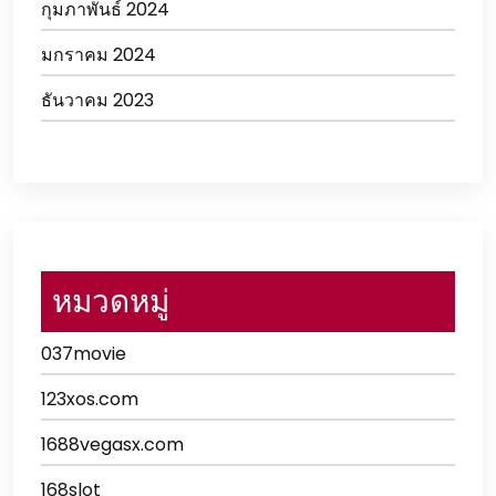
กุมภาพันธ์ 2024
มกราคม 2024
ธันวาคม 2023
หมวดหมู่
037movie
123xos.com
1688vegasx.com
168slot