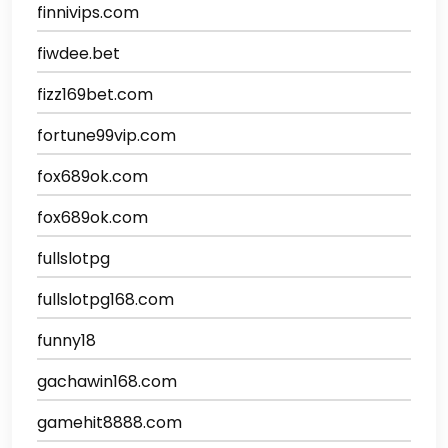
finnivips.com
fiwdee.bet
fizz169bet.com
fortune99vip.com
fox689ok.com
fox689ok.com
fullslotpg
fullslotpg168.com
funny18
gachawin168.com
gamehit8888.com