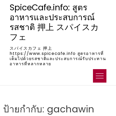
Skip
SpiceCafe.info: สูตร
to
อาหารและประสบการณ์
content
รสชาติ 押上 スパイスカ
フェ
スパイスカフェ 押上
https://www.spicecafe.info สูตรอาหารที่
เต็มไปด้วยรสชาติและประสบการณ์รับประทาน
อาหารที่หลากหลาย
ป้ายกำกับ:
gachawin