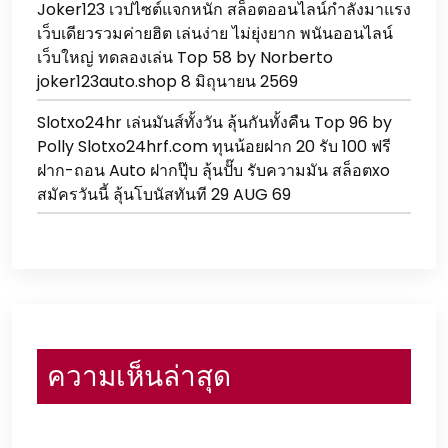
Joker123 เวปไซต์แจกหนัก สล็อตออนไลน์กำลังมาแรง
เว็บเดียวรวมค่ายฮิต เล่นง่าย ไม่ยุ่งยาก พนันออนไลน์
เว็บใหญ่ ทดลองเล่น Top 58 by Norberto
joker123auto.shop 8 มิถุนายน 2569
Slotxo24hr เล่นมันส์ทั้งวัน ลุ้นกันทั้งคืน Top 96 by
Polly Slotxo24hrf.com ทุนน้อยฝาก 20 รับ 100 ฟรี
ฝาก-ถอน Auto ฝากปุ๊บ ลุ้นปั๊บ รับความมัน สล็อตxo
สมัครวันนี้ ลุ้นโบนัสทันที 29 AUG 69
ความเห็นล่าสุด