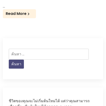
…
Read More
ค้นหา
สำหรับ:
ชีวิตของคุณจะไม่เริ่มต้นใหม่ได้ แต่ว่าคุณสามารถ