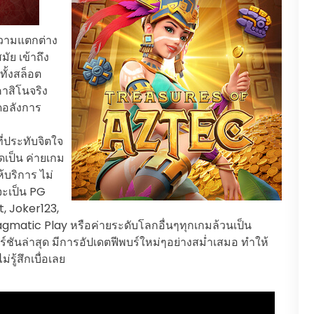
งความแตกต่าง
ัย เข้าถึง
ทั้งสล็อต
คาสิโนจริง
ุดอลังการ
งที่ประทับจิตใจ
สุดเป็น ค่ายเกม
ให้บริการ ไม่
จะเป็น PG
t, Joker123,
gmatic Play หรือค่ายระดับโลกอื่นๆทุกเกมล้วนเป็น
ร์ชันล่าสุด มีการอัปเดตฟีพบร์ใหม่ๆอย่างสม่ำเสมอ ทำให้
ม่รู้สึกเบื่อเลย