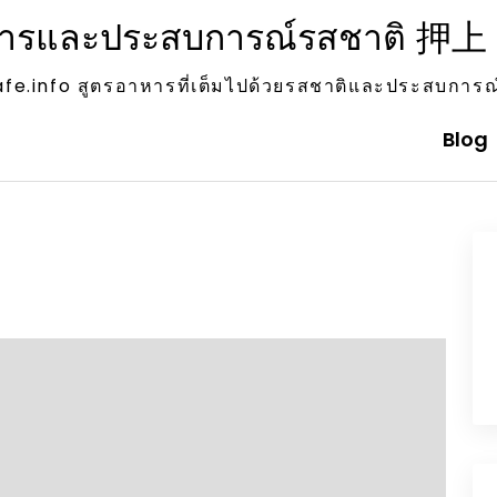
รอาหารและประสบการณ์รสชา
fo สูตรอาหารที่เต็มไปด้วยรสชาติและประสบการณ
Blog