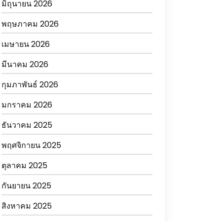
มิถุนายน 2026
พฤษภาคม 2026
เมษายน 2026
มีนาคม 2026
กุมภาพันธ์ 2026
มกราคม 2026
ธันวาคม 2025
พฤศจิกายน 2025
ตุลาคม 2025
กันยายน 2025
สิงหาคม 2025