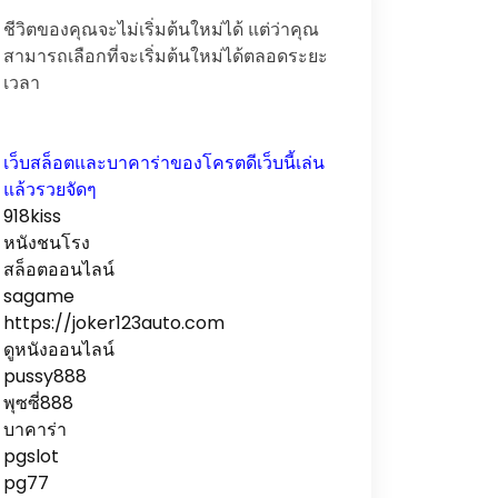
ชีวิตของคุณจะไม่เริ่มต้นใหม่ได้ แต่ว่าคุณ
สามารถเลือกที่จะเริ่มต้นใหม่ได้ตลอดระยะ
เวลา
เว็บสล็อตและบาคาร่าของโครตดีเว็บนี้เล่น
แล้วรวยจัดๆ
918kiss
หนังชนโรง
สล็อตออนไลน์
sagame
https://joker123auto.com
ดูหนังออนไลน์
pussy888
พุซซี่888
บาคาร่า
pgslot
pg77