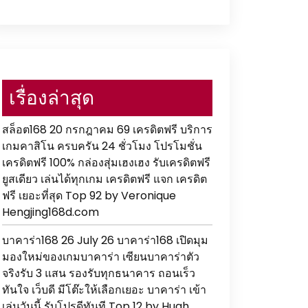
เรื่องล่าสุด
สล็อต168 20 กรกฎาคม 69 เครดิตฟรี บริการ
เกมคาสิโน ครบครัน 24 ชั่วโมง โปรโมชั่น
เครดิตฟรี 100% กล่องสุ่มเฮงเฮง รับเครดิตฟรี
ยูสเดียว เล่นได้ทุกเกม เครดิตฟรี แจก เครดิต
ฟรี เยอะที่สุด Top 92 by Veronique
Hengjing168d.com
บาคาร่า168 26 July 26 บาคาร่า168 เปิดมุม
มองใหม่ของเกมบาคาร่า เซียนบาคาร่าตัว
จริงรับ 3 แสน รองรับทุกธนาคาร ถอนเร็ว
ทันใจ เว็บดี มีโต๊ะให้เลือกเยอะ บาคาร่า เข้า
เล่นวันนี้ รับโปรดีทันที Top 12 by Hugh