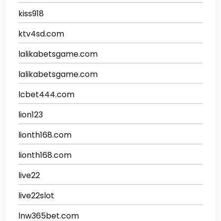
kiss918
ktv4sd.com
lalikabetsgame.com
lalikabetsgame.com
lcbet444.com
lion123
lionth168.com
lionth168.com
live22
live22slot
lnw365bet.com