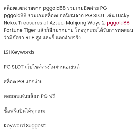
สล็อตแตกง่ายจาก pggold88 รวมเกมฮิตค่าย PG
pggold88 รวมเกมสล็อตยอดนิยมจาก PG SLOT เช่น Lucky
Neko, Treasures of Aztec, Mahjong Ways 2,
pggold88
Fortune Tiger แล้วก็อีกมากมาย โดยทุกเกมได้รับการทดสอบ
ว่ามีอัตรา RTP สูง และก็ แตกง่ายจริง
LSI Keywords:
PG SLOT เว็บไซต์ตรงไม่ผ่านเอเย่นต์
สล็อต PG แตกง่าย
ทดสอบเล่นสล็อต PG ฟรี
ซื้อฟรีสปินได้ทุกเกม
Keyword Suggest: