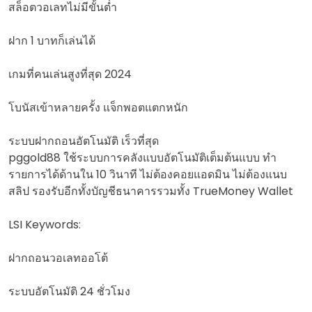
สล็อตวอเลทไม่มีขั้นต่ำ
ฝาก 1 บาทก็เล่นได้
เกมที่คนเล่นสูงที่สุด 2024
โบนัสเข้าหลายครั้ง แจ็กพอตแตกหนัก
ระบบฝากถอนอัตโนมัติ เร็วที่สุด
pggold88 ใช้ระบบการคลังแบบอัตโนมัติเต็มต้นแบบ ทำ
รายการได้ด้านใน 10 วินาที ไม่ต้องคอยแอดมิน ไม่ต้องแนบ
สลิป รองรับอีกทั้งบัญชีธนาคารรวมทั้ง TrueMoney Wallet
LSI Keywords:
ฝากถอนวอเลทออโต้
ระบบอัตโนมัติ 24 ชั่วโมง