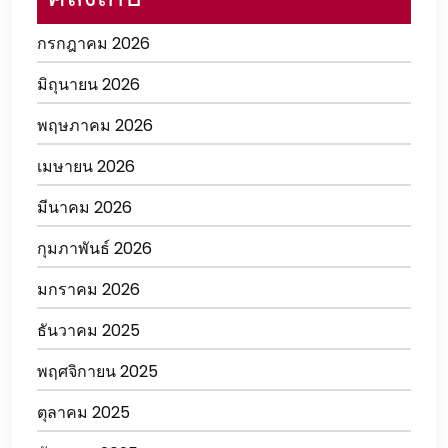
กรกฎาคม 2026
มิถุนายน 2026
พฤษภาคม 2026
เมษายน 2026
มีนาคม 2026
กุมภาพันธ์ 2026
มกราคม 2026
ธันวาคม 2025
พฤศจิกายน 2025
ตุลาคม 2025