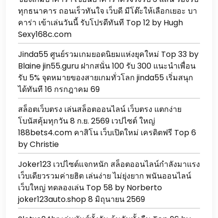
ทุกธนาคาร ถอนเร็วทันใจ เว็บดี มีโต๊ะให้เลือกเยอะ บา
คาร่า เข้าเล่นวันนี้ รับโปรดีทันที Top 12 by Hugh
Sexy168c.com
Jinda55 ศูนย์รวมเกมยอดนิยมแห่งยุคใหม่ Top 33 by
Blaine jin55.guru ฝากสนั่น 100 รับ 300 แนะนำเพื่อน
รับ 5% จุดหมายของสายเกมทั่วโลก jinda55 เริ่มสนุก
ได้ทันที 16 กรกฎาคม 69
สล็อตเว็บตรง เล่นสล็อตออนไลน์ เว็บตรง แตกง่าย
โบนัสคุ้มทุกวัน 8 ก.ย. 2569 เวปไซต์ ใหญ่
188bets4.com คาสิโน เว็บเปิดใหม่ เครดิตฟรี Top 6
by Christie
Joker123 เวปไซต์แจกหนัก สล็อตออนไลน์กำลังมาแรง
เว็บเดียวรวมค่ายฮิต เล่นง่าย ไม่ยุ่งยาก พนันออนไลน์
เว็บใหญ่ ทดลองเล่น Top 58 by Norberto
joker123auto.shop 8 มิถุนายน 2569