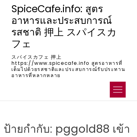
Skip
SpiceCafe.info: สูตร
to
อาหารและประสบการณ์
content
รสชาติ 押上 スパイスカ
フェ
スパイスカフェ 押上
https://www.spicecafe.info สูตรอาหารที่
เต็มไปด้วยรสชาติและประสบการณ์รับประทาน
อาหารที่หลากหลาย
ป้ายกำกับ:
pggold88 เข้า