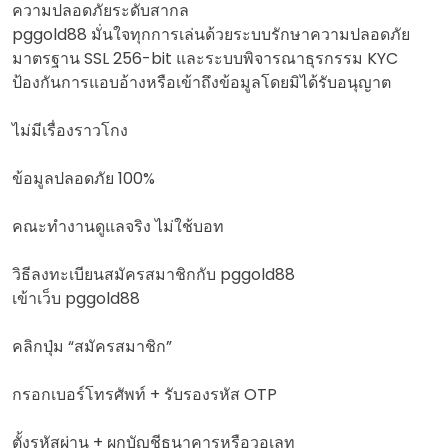
ความปลอดภัยระดับสากล
pggold88 มั่นใจทุกการเล่นด้วยระบบรักษาความปลอดภัย
มาตรฐาน SSL 256-bit และระบบพิจารณาธุรกรรม KYC
ป้องกันการแอบอ้างหรือเข้าถึงข้อมูลโดยมิได้รับอนุญาต
ไม่มีเรื่องราวโกง
ข้อมูลปลอดภัย 100%
คณะทำงานดูแลจริง ไม่ใช้บอท
วิธีลงทะเบียนสมัครสมาชิกกับ pggold88
เข้าเว็บ pggold88
คลิกปุ่ม “สมัครสมาชิก”
กรอกเบอร์โทรศัพท์ + รับรองรหัส OTP
ตั้งรหัสผ่าน + ผูกบัญชีธนาคารหรือวอเลท