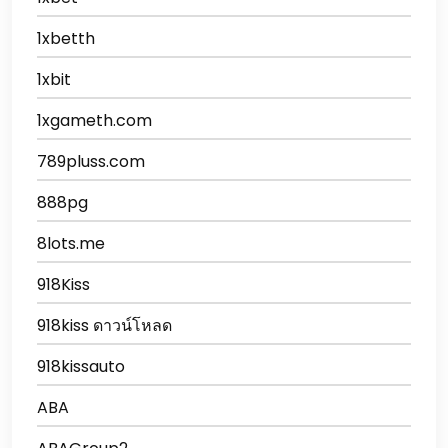
1xbetth
1xbit
1xgameth.com
789pluss.com
888pg
8lots.me
918Kiss
918kiss ดาวน์โหลด
918kissauto
ABA