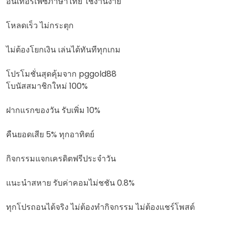
อินเทอร์เฟซภาษาไทย ใช้งานง่าย
โหลดเร็ว ไม่กระตุก
ไม่ต้องโยกเงิน เล่นได้ทันทีทุกเกม
โปรโมชั่นสุดคุ้มจาก pggold88
โบนัสสมาชิกใหม่ 100%
ฝากแรกของวัน รับเพิ่ม 10%
คืนยอดเสีย 5% ทุกอาทิตย์
กิจกรรมแจกเครดิตฟรีประจำวัน
แนะนำสหาย รับค่าคอมไม่ชชัน 0.8%
ทุกโปรถอนได้จริง ไม่ต้องทำกิจกรรม ไม่ต้องแชร์โพสต์