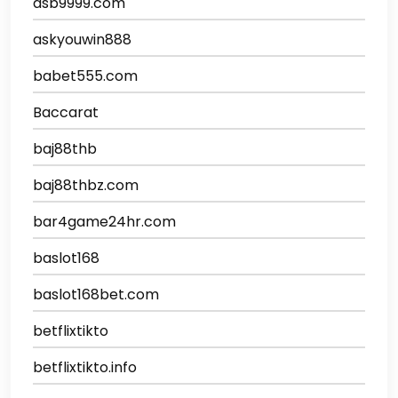
asb9999.com
askyouwin888
babet555.com
Baccarat
baj88thb
baj88thbz.com
bar4game24hr.com
baslot168
baslot168bet.com
betflixtikto
betflixtikto.info