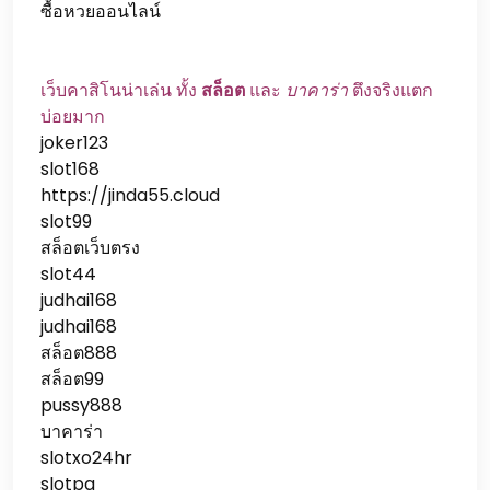
ซื้อหวยออนไลน์
เว็บคาสิโนน่าเล่น ทั้ง
สล็อต
และ
บาคาร่า
ตึงจริงแตก
บ่อยมาก
joker123
slot168
https://jinda55.cloud
slot99
สล็อตเว็บตรง
slot44
judhai168
judhai168
สล็อต888
สล็อต99
pussy888
บาคาร่า
slotxo24hr
slotpg