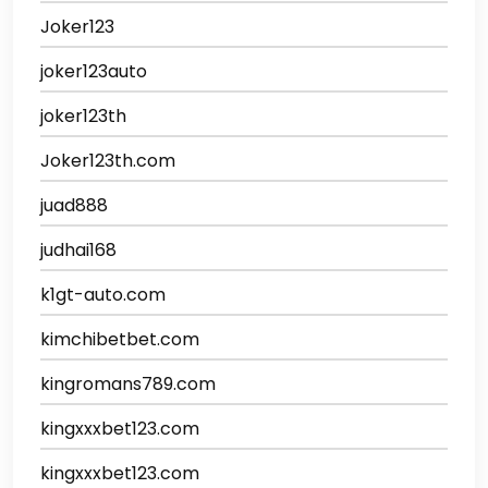
Joker123
joker123auto
joker123th
Joker123th.com
juad888
judhai168
k1gt-auto.com
kimchibetbet.com
kingromans789.com
kingxxxbet123.com
kingxxxbet123.com