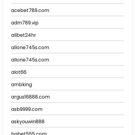
acebet789.com
adm789.vip
allbet24hr
allone745s.com
allone745s.com
alot66
ambking
argus16888.com
asb9999.com
askyouwin888
babet555.com