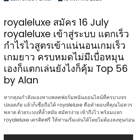
royaleluxe สมัคร 16 July
royaleluxe เข้าสู่ระบบ แตกเร็ว
กำไรไวสูตรเข้าแน่นอนเกมเร็ว
เกมยาว ครบหมดไม่มีเบื่อหมุน
เองก็แตกเล่นยังไงก็คุ้ม Top 56
by Alan
หากคุณกำลังมองหาแพลตฟอร์มพนันออนไลน์ที่ครบวงจร
ปลอดภัย แล้วก็เชื่อถือได้ royaleluxe คือคำตอบที่คุณไม่ควร
พลาด ด้วยระบบที่ล้ำสมัย สมัครง่าย เข้าถึงไว พร้อมแจก
royaleluxe เครดิตฟรี ให้ท่านเริ่มเล่นได้โดยไม่ต้องลงทุนก่อน