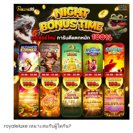
royaleluxe เหมาะสมกับผู้ใดกัน?