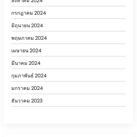
สิงหาคม 2024
กรกฎาคม 2024
มิถุนายน 2024
พฤษภาคม 2024
เมษายน 2024
มีนาคม 2024
กุมภาพันธ์ 2024
มกราคม 2024
ธันวาคม 2023