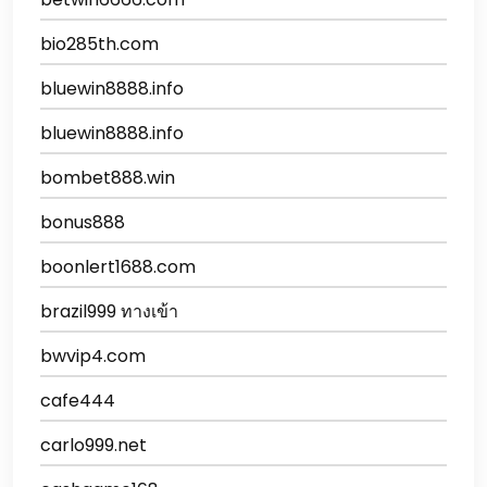
bio285th.com
bluewin8888.info
bluewin8888.info
bombet888.win
bonus888
boonlert1688.com
brazil999 ทางเข้า
bwvip4.com
cafe444
carlo999.net