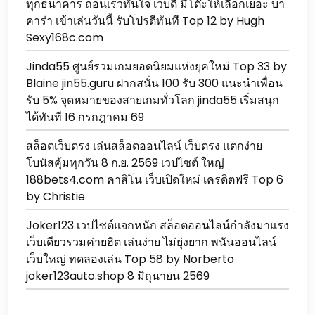
ทุกธนาคาร ถอนเร็วทันใจ เว็บดี มีโต๊ะให้เลือกเยอะ บา
คาร่า เข้าเล่นวันนี้ รับโปรดีทันที Top 12 by Hugh
Sexy168c.com
Jinda55 ศูนย์รวมเกมยอดนิยมแห่งยุคใหม่ Top 33 by
Blaine jin55.guru ฝากสนั่น 100 รับ 300 แนะนำเพื่อน
รับ 5% จุดหมายของสายเกมทั่วโลก jinda55 เริ่มสนุก
ได้ทันที 16 กรกฎาคม 69
สล็อตเว็บตรง เล่นสล็อตออนไลน์ เว็บตรง แตกง่าย
โบนัสคุ้มทุกวัน 8 ก.ย. 2569 เวปไซต์ ใหญ่
188bets4.com คาสิโน เว็บเปิดใหม่ เครดิตฟรี Top 6
by Christie
Joker123 เวปไซต์แจกหนัก สล็อตออนไลน์กำลังมาแรง
เว็บเดียวรวมค่ายฮิต เล่นง่าย ไม่ยุ่งยาก พนันออนไลน์
เว็บใหญ่ ทดลองเล่น Top 58 by Norberto
joker123auto.shop 8 มิถุนายน 2569