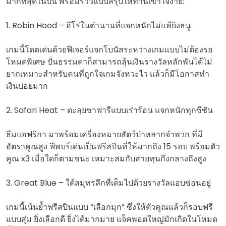
มากที่สุดในปีนี้ พร้อมรีวิวแบบสรุปให้ท่านเข้าใจง่าย:
1. Robin Hood – ฮีโร่ในตำนานที่แจกหนักไม่แพ้ยิงธนู
เกมนี้โดดเด่นด้วยฟีเจอร์แจกโบนัสระหว่างเกมแบบไม่ต้องรอ
โหมดพิเศษ ปั่นธรรมดาก็สามารถลุ้นเงินรางวัลหลักพันได้ไม่
ยากเหมาะสำหรับคนที่ถูกใจเกมจังหวะไว แล้วก็มีโอกาสทำ
เงินบ่อยมาก
2. Safari Heat – ตะลุยซาฟารีแบบเร่าร้อน แจกหนักทุกซีซัน
ธีมแอฟริกา มาพร้อมเครื่องหมายสัตว์ป่าหลากจำพวก ที่มี
อัตราคูณสูง ฟีพบร์เด่นเป็นฟรีสปินที่ให้มากถึง 15 รอบ พร้อมตัว
คูณ x3 เมื่อใดก็ตามชนะ เหมาะสมกับสายทุนกึ่งกลางถึงสูง
3. Great Blue – ใต้สมุทรลึกที่เต็มไปด้วยรางวัลแอบซ่อนอยู่
เกมนี้เน้นย้ำฟรีสปินแบบ “เลือกมุก” ซึ่งให้ตัวคูณแล้วก็รอบฟรี
แบบสุ่ม ยิ่งเลือกดี ยิ่งได้มากมาย แจ็คพอตใหญ่มักเกิดในโหมด