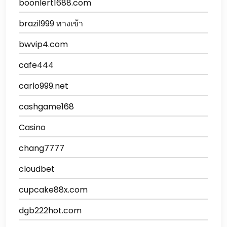
boonlert1688.com
brazil999 ทางเข้า
bwvip4.com
cafe444
carlo999.net
cashgame168
Casino
chang7777
cloudbet
cupcake88x.com
dgb222hot.com