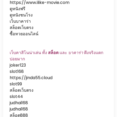
https://www.ilike-movie.com
ดูหนังฟรี
ดูหนังชนโรง
เว็บบาคาร่า
สล็อตเว็บตรง
ซื้อหวยออนไลน์
เว็บคาสิโนน่าเล่น ทั้ง
สล็อต
และ
บาคาร่า
ตึงจริงแตก
บ่อยมาก
joker123
slot168
https://jinda55.cloud
slot99
สล็อตเว็บตรง
slot44
judhai168
judhai168
สล็อต888