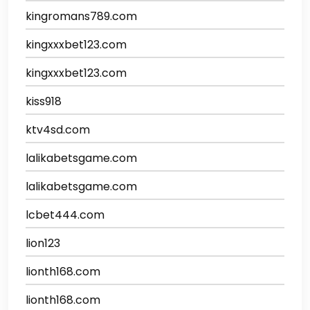
kingromans789.com
kingxxxbet123.com
kingxxxbet123.com
kiss918
ktv4sd.com
lalikabetsgame.com
lalikabetsgame.com
lcbet444.com
lion123
lionth168.com
lionth168.com