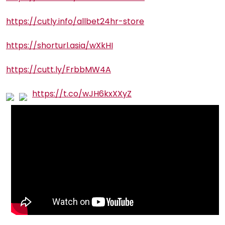
https://cutly.info/allbet24hr-store
https://shorturl.asia/wXkHI
https://cutt.ly/FrbbMW4A
https://t.co/wJH6kxXXyZ