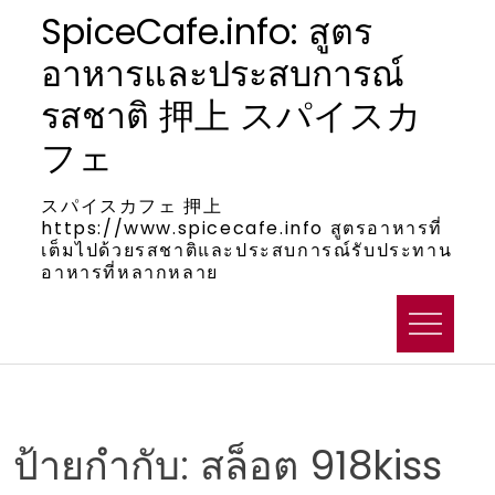
Skip
SpiceCafe.info: สูตร
to
อาหารและประสบการณ์
content
รสชาติ 押上 スパイスカ
フェ
スパイスカフェ 押上
https://www.spicecafe.info สูตรอาหารที่
เต็มไปด้วยรสชาติและประสบการณ์รับประทาน
อาหารที่หลากหลาย
ป้ายกำกับ:
สล็อต 918kiss