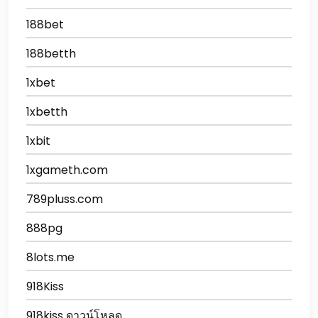
188bet
188betth
1xbet
1xbetth
1xbit
1xgameth.com
789pluss.com
888pg
8lots.me
918Kiss
918kiss ดาวน์โหลด