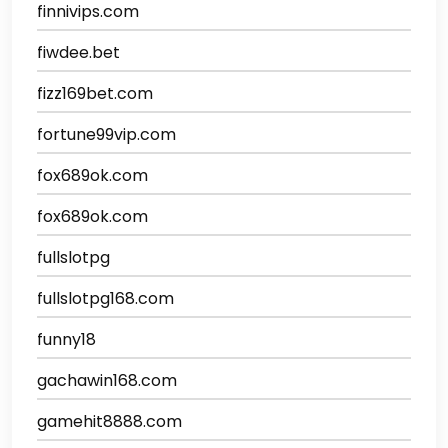
finnivips.com
fiwdee.bet
fizz169bet.com
fortune99vip.com
fox689ok.com
fox689ok.com
fullslotpg
fullslotpg168.com
funny18
gachawin168.com
gamehit8888.com