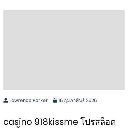
Lawrence Parker
18 กุมภาพันธ์ 2026
casino 918kissme โปรสล็อต