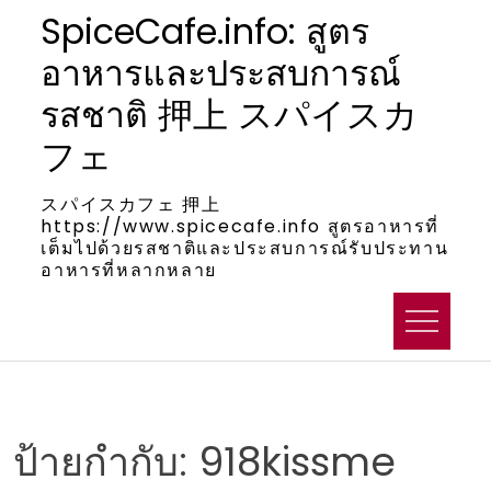
Skip
SpiceCafe.info: สูตร
to
อาหารและประสบการณ์
content
รสชาติ 押上 スパイスカ
フェ
スパイスカフェ 押上
https://www.spicecafe.info สูตรอาหารที่
เต็มไปด้วยรสชาติและประสบการณ์รับประทาน
อาหารที่หลากหลาย
ป้ายกำกับ:
918kissme