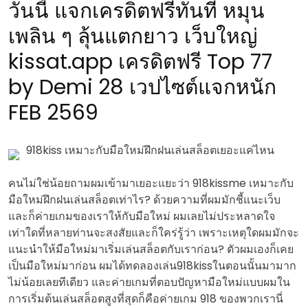
วันนี้ แจกเครดิตฟรีทันที หมุน
เพลิน ๆ ลุ้นแตกยาว เว็บใหญ่
kissat.app เครดิตฟรี Top 77
by Demi 28 เวปไซต์แจกหนัก
FEB 2569
918kiss เหมาะกับมือใหม่ฝึกฝนเล่นสล็อตเยอะแค่ไหน
คนไม่ใช่น้อยถามผมเข้ามาเยอะแยะว่า 918kissme เหมาะกับ
มือใหม่ฝึกฝนเล่นสล็อตเท่าไร? ด้วยความที่ผมมักชี้แนะเว็บ
และก็ค่ายเกมของเราให้กับมือใหม่ ผมเลยไม่ประหลาดใจ
เท่าใดที่หลายท่านจะสงสัยและก็ใคร่รู้ว่า เพราะเหตุใดผมมักจะ
แนะนำให้มือใหม่มาเริ่มเล่นสล็อตกับเราก่อน? ตัวผมเองก็เคย
เป็นมือใหม่มาก่อน ผมได้ทดลองเล่น918kissในตอนนั้นมามาก
ไม่น้อยเลยทีเดียว และค่ายเกมที่ตอบปัญหามือใหม่แบบผมใน
การเริ่มต้นเล่นสล็อตสูงที่สุดก็คือค่ายเกม 918 ของพวกเรานี่