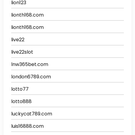
lion123
lionth168.com
lionth168.com
live22
live22slot
lnw365bet.com
london6789.com
lotto77
lotto888
luckycat789.com
luis16888.com