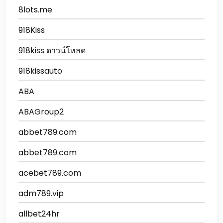
8lots.me
918Kiss
918kiss ดาวน์โหลด
918kissauto
ABA
ABAGroup2
abbet789.com
abbet789.com
acebet789.com
adm789.vip
allbet24hr