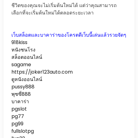
ชีวิตของคุณจะไม่เริ่มต้นใหม่ได้ แต่ว่าคุณสามารถ
เลือกที่จะเริ่มต้นใหม่ได้ตลอดระยะเวลา
เว็บสล็อตและบาคาร่าของโครตดีเว็บนี้เล่นแล้วรวยจัดๆ
918kiss
หนังชนโรง
สล็อตออนไลน์
sagame
https://joker123auto.com
ดูหนังออนไลน์
pussy888
พุซซี่888
บาคาร่า
pgslot
pg77
pg99
fullslotpg