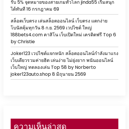
รับ 5% จุดหมายของสายเกมทั่วโลก jinda55 เริ่มสนุก
ได้ทันที 16 กรกฎาคม 69
สล็อตเว็บตรง เล่นสล็อตออนไลน์ เว็บตรง แตกง่าย
โบนัสคุ้มทุกวัน 8 ก.ย. 2569 เวปไซต์ ใหญ่
188bets4.com คาสิโน เว็บเปิดใหม่ เครดิตฟรี Top 6
by Christie
Joker123 เวปไซต์แจกหนัก สล็อตออนไลน์กำลังมาแรง
เว็บเดียวรวมค่ายฮิต เล่นง่าย ไม่ยุ่งยาก พนันออนไลน์
เว็บใหญ่ ทดลองเล่น Top 58 by Norberto
joker123auto.shop 8 มิถุนายน 2569
ความเห็นล่าสุด