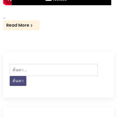
…
Read More
ค้นหา
สำหรับ: