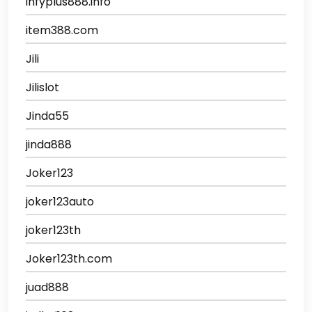
infyplus888.info
item388.com
Jili
Jilislot
Jinda55
jinda888
Joker123
joker123auto
joker123th
Joker123th.com
juad888