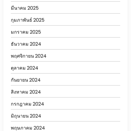
มีนาคม 2025
กุมภาพันธ์ 2025
มกราคม 2025
ธันวาคม 2024
พฤศจิกายน 2024
ตุลาคม 2024
กันยายน 2024
สิงหาคม 2024
กรกฎาคม 2024
มิถุนายน 2024
พฤษภาคม 2024