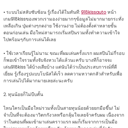
• ระบบไม่สลับซับซ้อน รู้เรื่องได้ในทันที:
918kissauto
หน้า
เกม918kissของพวกเรามองง่ายมากๆข้อมูลไม่มากมายกระทั่ง
เหลือเกิน ปุ่มต่างๆกดง่าย ใช้งานง่าย ไม่ต้องตั้งค่าหลายขั้น
ตอนก่อนเล่น มือใหม่สามารถเริ่มสปินรวมทั้งทำความเข้าใจ
ไปพร้อมๆกับการเล่นได้เลย
• ใช้เวลาเรียนรู้ไม่นาน: ขณะที่ผมเล่นครั้งแรก ผมสปินไม่กี่รอบ
ก็พอเข้าใจรวมทั้งจับจังหวะได้แล้วนะครับ บางทีก็อาจจะ
เล่น918kiss ได้บ้างเสียบ้าง แต่นับได้ว่าเป็นประสบการณ์ที่ดี
เยี่ยม รู้เรื่องรูปแบบโบนัสได้เร็ว ลดความหวาดกลัวสำหรับเพื่อ
การเล่นไปได้มากมายเลยล่ะนะครับ
2. ทุนน้อยก็ไม่บีบคั้น
ไหนใครเป็นมือใหม่รวมทั้งเป็นสายทุนน้อยด้วยยกมือขึ้น! ไม่
จำเป็นที่จะต้องมาวิตกกังวลหรือกลุ้มใจเลยจ้าครับผม เนื่องจาก
ว่าในตอนที่ผมเข้ามาเล่นคราวแรก ผมก็เริ่มจากการเป็นมือ